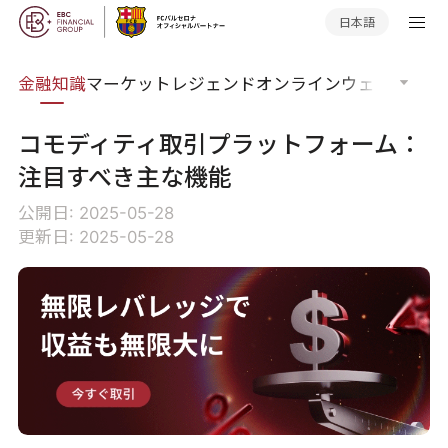
日本語
語集
金融知識
マーケットレジェンド
オンラインウェビナー
グ
コモディティ取引プラットフォーム：
注目すべき主な機能
公開日: 2025-05-28
更新日: 2025-05-28