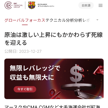
日本語
ナー
グローバルフォーカス
テクニカル分析
分析レポート
マー
原油は激しい上昇にもかかわらず死線
を迎える
公開日: 2023-12-27
マースクやCMA CGMなど大手海運会社が紅海