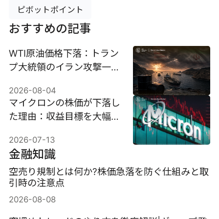
ピボットポイント
おすすめの記事
WTI原油価格下落：トラン
プ大統領のイラン攻撃一時
停止を受けて5％下落し、
2026-08-04
ホルムズ海峡の売り浴びせ
マイクロンの株価が下落し
は続くのか？
た理由：収益目標を大幅に
上回ったにもかかわらず
2026-07-13
10％下落した。
金融知識
空売り規制とは何か?株価急落を防ぐ仕組みと取
引時の注意点
2026-08-08