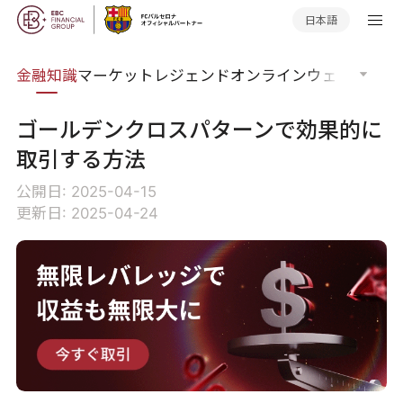
日本語
語集
金融知識
マーケットレジェンド
オンラインウェビナー
グ
ゴールデンクロスパターンで効果的に
取引する方法
公開日: 2025-04-15
更新日: 2025-04-24