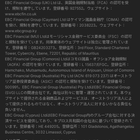
EBC Financial Group (UK) Ltd は、英国金融規制当局（FCA）の認可を受
け、規制を遵守しています。登録番号: 927552。ウェブサイト：
www.ebcfin.co.uk
EBC Financial Group (Cayman) Ltd はケイマン諸島金融庁（CIMA）の認可
を受け、規制を遵守しています。登録番号：2038223。ウェブサイト：
www.ebcgroup.ky
EBC Financial (MU) Ltdはモーリシャス金融サービス委員会（FSC）の認可
と規制を受けています。同事業体のウェブサイトは独立に管理されていま
す。登録番号：GB24203273。登録住所：3rd Floor, Standard Chartered
Tower, Cybercity, Ebene, 72201, Republic of Mauritius
EBC Financial Group (Comoros) Ltdはコモロ諸島・オフショア金融規制
（AOFA）の認可を受けています。登録番号：L 15637/EFGC。登録住所：
Hamchako, Mutsamudu, Autonomous Island of Anjouan, Union of Comoros
EBC Financial Group (Australia) Pty Ltd (ACN: 619 073 237) はオーストラ
リア証券投資委員会（ASIC）の認可と規制を受けています。登録番号：
500991。EBC Financial Group (Australia) Pty LtdはEBC Financial Group
(SVG) LLCの関連会社です。両社は別々に管理・運営されています。本ウェ
ブサイトで提供される金融商品およびサービスは、オーストラリア法人によ
って提供されるものではなく、オーストラリア法人に対するいかなる責任も
負いません。
EBC Group (Cyprus) LtdはEBC Financial Group内のグループ会社に対する決
済サービスを提供しており、キプロス共和国の会社法に基づいて登録されて
います。登録番号：HE 449205。登録住所：101 Gladstonos, Agathangelou
Business Centre, 3032 Limassol, Cyprus