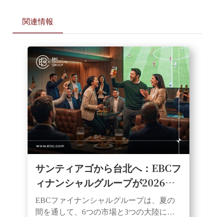
関連情報
サンティアゴから台北へ：EBCフ
ィナンシャルグループが2026年
のサッカー熱狂観戦パーティーシ
EBCファイナンシャルグループは、夏の
リーズを締めくくる
間を通して、6つの市場と3つの大陸にわ