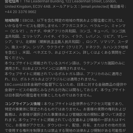
会社住所：
The Leadenhall Building, 122 Leadenhall Street, London,
United Kingdom, EC3V 4AB. メールアドレス：
[email protected]
電話番号 :
+44 20 3376 9662
地域制限：
EBCは、以下を含む特定の地域の市民および居住者に対しては、
いかなるサービスも提供しません：アフガニスタン、ベラルーシ、ミャンマ
ー（ビルマ）、カナダ、中央アフリカ共和国、コンゴ、キューバ、コンゴ民
主共和国、エリトリア、ハイチ、イラン、イラク、レバノン、リビア、マレー
シア、マリ、北朝鮮（朝鮮民主主義人民共和国）、ロシア、ソマリア、スーダ
ン、南スーダン、シリア、ウクライナ（クリミア、ドネツク、ルハンスク地域
を含む）、米国、ベネズエラ、およびイエメン。詳しくはよくある質問をご
覧ください。
本ウェブサイトに掲載されているスペイン語は、ラテンアメリカ諸国のみに
適用され、EUおよびスペインには適用されません。
本ウェブサイトに掲載されているポルトガル語は、アフリカのみに適用さ
れ、EU、ポルトガルおよびブラジルには適用されません。
EBC.comは日本金融庁の監督下にないため、日本に対する金融商品の提供や
金融サービスの勧誘とみなされる行為には関与しておらず、本ウェブサイト
は日本国内の居住者を対象としたものではありません。
コンプライアンス情報：
本ウェブサイトは全世界からアクセス可能であり、
特定の事業体に限定されるものではありません。お客様の実際の権利および
義務は、お客様が選択された事業体および管轄区域の規制に基づいて決定さ
れます。本ウェブサイトに掲載されている文書および情報の一部またはすべ
てに、お客様がアクセス、ダウンロード、配信、共有、またはその他の方法
で使用する権利を制限または禁止する現地の法律および規制がある可能性が