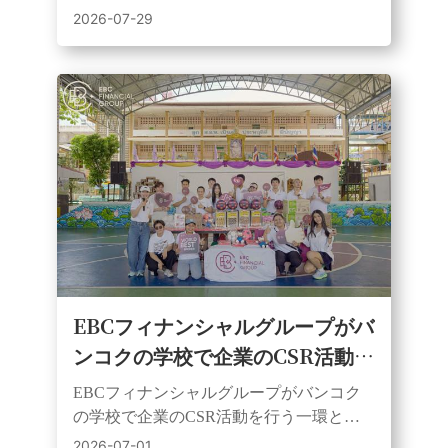
たる顧客、パートナー、サポーターを、
2026-07-29
ライブサッカーイベントを通じて結びつ
けた。
EBCフィナンシャルグループがバ
ンコクの学校で企業のCSR活動を
行う：サッカー、教育、地域貢献
EBCフィナンシャルグループがバンコク
が融合。
の学校で企業のCSR活動を行う一環とし
て、フアイクワンにあるワット・ウタ
2026-07-01