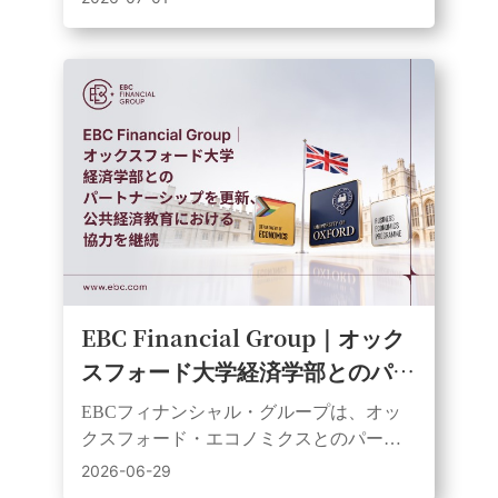
イ・タラム学校を訪問し、サッカーボー
ルや学習教材を寄贈した。
EBC Financial Group｜オック
スフォード大学経済学部とのパー
トナーシップを更新、公共経済教
EBCフィナンシャル・グループは、オッ
育における協力を継続
クスフォード・エコノミクスとのパート
ナーシップを3年間更新し、ウェビナーや
2026-06-29
動画を通じてより幅広い層に研究成果を