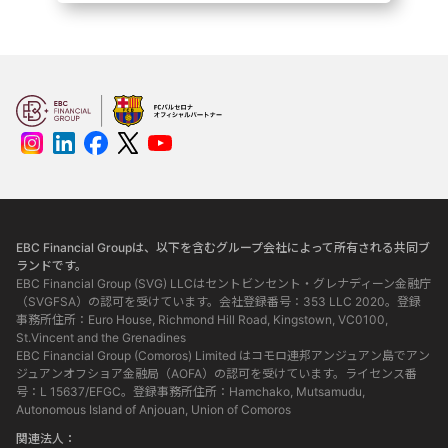
提供していく。
EBC Financial Groupは、以下を含むグループ会社によって所有される共同ブ
ランドです。
EBC Financial Group (SVG) LLCはセントビンセント・グレナディーン金融庁
（SVGFSA）の認可を受けています。会社登録番号：353 LLC 2020。登録
事務所住所：Euro House, Richmond Hill Road, Kingstown, VC0100,
St.Vincent and the Grenadines
EBC Financial Group (Comoros) Limited はコモロ連邦アンジュアン島でアン
ジュアンオフショア金融局（AOFA）の認可を受けています。ライセンス番
号：L 15637/EFGC。登録事務所住所：Hamchako, Mutsamudu,
Autonomous Island of Anjouan, Union of Comoros
関連法人：