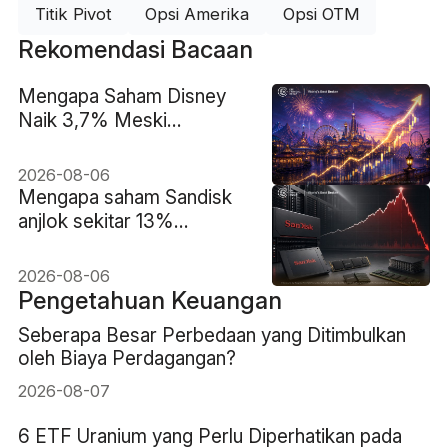
Titik Pivot
Opsi Amerika
Opsi OTM
Rekomendasi Bacaan
Mengapa Saham Disney
Naik 3,7% Meski
Pendapatan Meleset
2026-08-06
Mengapa saham Sandisk
anjlok sekitar 13%
meskipun pendapatan
rekor $8.97B
2026-08-06
Pengetahuan Keuangan
Seberapa Besar Perbedaan yang Ditimbulkan
oleh Biaya Perdagangan?
2026-08-07
6 ETF Uranium yang Perlu Diperhatikan pada