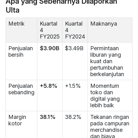
Apa yang Sebenarnya Dilaporkan
Ulta
Metrik
Kuartal
Kuartal
Maknanya
4
4
FY2025
FY2024
Penjualan
$3.90B
$3.49B
Permintaan
bersih
liburan yang
kuat dan
pertumbuhan
berkelanjutan
Penjualan
+5.8%
+1.5%
Momentum
sebanding
toko dan
digital yang
lebih baik
Margin
38.1%
38.2%
Tekanan ringan
kotor
pada campuran
merchandise
dan biaya