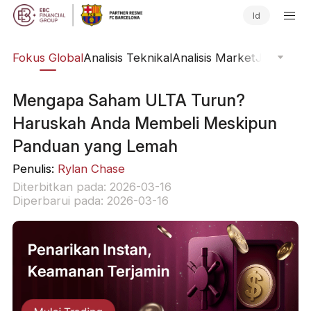
Id
ine
Fokus Global
Analisis Teknikal
Analisis Market
Jurnal Pa
Mengapa Saham ULTA Turun?
Haruskah Anda Membeli Meskipun
Panduan yang Lemah
Penulis:
Rylan Chase
Diterbitkan pada: 2026-03-16
Diperbarui pada: 2026-03-16