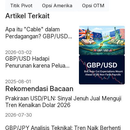
Titik Pivot
Opsi Amerika
Opsi OTM
Artikel Terkait
Apa itu "Cable" dalam
Perdagangan? GBP/USD
Dijelaskan
2026-03-02
GBP/USD Hadapi
Penurunan karena Peluang
Pemangkasan Suku Bunga
Inggris Meningkat ke 89%
2025-08-01
Rekomendasi Bacaan
Prakiraan USD/PLN: Sinyal Jenuh Jual Menguji
Tren Kenaikan Dolar 2026
2026-07-30
GBP/JPY Analisis Teknikal: Tren Naik Berhenti