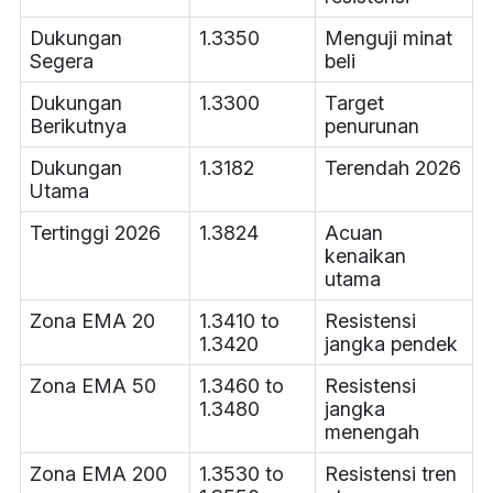
Dukungan
1.3350
Menguji minat
Segera
beli
Dukungan
1.3300
Target
Berikutnya
penurunan
Dukungan
1.3182
Terendah 2026
Utama
Tertinggi 2026
1.3824
Acuan
kenaikan
utama
Zona EMA 20
1.3410 to
Resistensi
1.3420
jangka pendek
Zona EMA 50
1.3460 to
Resistensi
1.3480
jangka
menengah
Zona EMA 200
1.3530 to
Resistensi tren