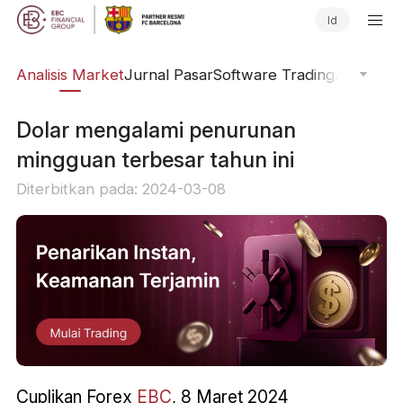
Id
kal
Analisis Market
Jurnal Pasar
Software Trading
Aliran Or
Dolar mengalami penurunan
mingguan terbesar tahun ini
Diterbitkan pada: 2024-03-08
Cuplikan Forex
EBC
, 8 Maret 2024