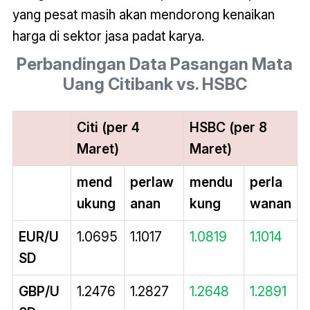
yang pesat masih akan mendorong kenaikan
harga di sektor jasa padat karya.
Perbandingan Data Pasangan Mata
Uang Citibank vs. HSBC
Citi (per 4
HSBC (per 8
Maret)
Maret)
mend
perlaw
mendu
perla
ukung
anan
kung
wanan
EUR/U
1.0695
1.1017
1.0819
1.1014
SD
GBP/U
1.2476
1.2827
1.2648
1.2891