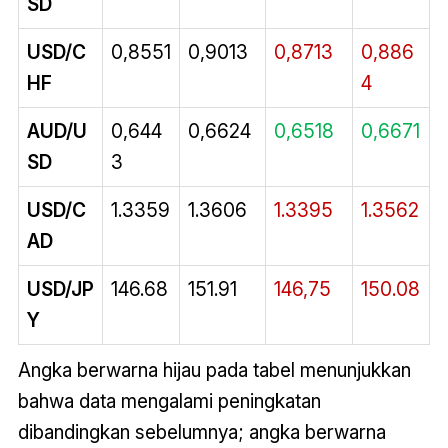
SD
USD/C
0,8551
0,9013
0,8713
0,886
HF
4
AUD/U
0,644
0,6624
0,6518
0,6671
SD
3
USD/C
1.3359
1.3606
1.3395
1.3562
AD
USD/JP
146.68
151.91
146,75
150.08
Y
Angka berwarna hijau pada tabel menunjukkan
bahwa data mengalami peningkatan
dibandingkan sebelumnya; angka berwarna