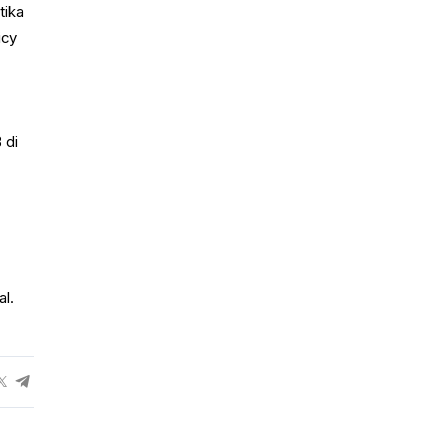
tika
icy
.
 di
l.