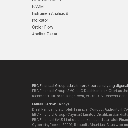
PAMM
Instrumen Analisis &
Indikator
Order Flow
Analisis Pasar
EBC Financial Group adalah merek bersama yang digunak
EBC Financial Group (SVG) LLC Disahkan oleh Otoritas Ja
Richmond Hill Road, Kingstown, VC0100, St. Vincent dan 
Entitas Terkait Lainnya
Disahkan dan diatur oleh Financial Conduct Authority (FCA
EBC Financial Group (Cayman) Limited Disahkan dan diat
EBC Financial (MU) Limited disahkan dan diatur oleh Fin
Cybercity, Ebene, 72201, Republik Mauritius. Situs web unt