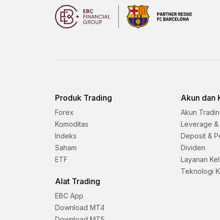
Produk Trading
Akun dan 
Forex
Akun Tradi
Komoditas
Leverage &
Indeks
Deposit & P
Saham
Dividen
ETF
Layanan Ke
Teknologi 
Alat Trading
EBC App
Download MT4
Download MT5