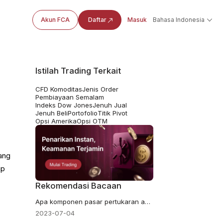
Akun FCA
Daftar
Masuk
Bahasa Indonesia
Istilah Trading Terkait
CFD Komoditas
Jenis Order
Pembiayaan Semalam
Indeks Dow Jones
Jenuh Jual
Jenuh Beli
Portofolio
Titik Pivot
Opsi Amerika
Opsi OTM
ang
ap
Rekomendasi Bacaan
Apa komponen pasar pertukaran asing?
2023-07-04