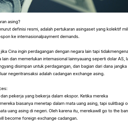
ran asing?
urut definisi resmi, adalah pertukaran asingaset yang kolektif mil
espon ke internasionalpayment demands.
ika Cina ingin perdagangan dengan negara lain tapi tidakmengena
 lain dan memerlukan internasional lainnyauang seperti dolar AS, l
gyang disimpan untuk perdagangan, dan bagian dari dana jangka
luar negeritransaksi adalah cadangan exchange asing.
ces:
n dan pekerja yang bekerja dalam ekspor. Ketika mereka
, mereka biasanya menetap dalam mata uang asing, tapi sulitbagi 
a uang asing di negeri. Oleh karena itu, merekawill go to the ban
will become foreign exchange cadangan.