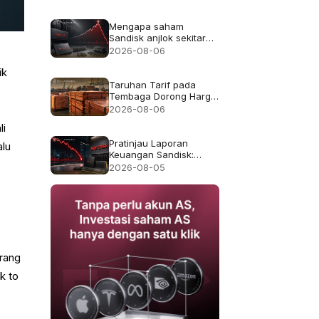
Mengapa saham
Sandisk anjlok sekitar
13% meskipun
2026-08-06
pendapatan rekor
$8.97B
ik
Taruhan Tarif pada
Tembaga Dorong Harga
Tembaga ke Rekor
2026-08-06
$6.703
li
Pratinjau Laporan
alu
Keuangan Sandisk:
Apakah Pertumbuhan
2026-08-05
Pendapatan 4x Cukup
Setelah Kejatuhan 47%
pada Juli?
orang
k to