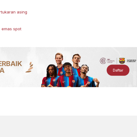
rtukaran asing
h emas spot
ERBAIK
IA
Daftar