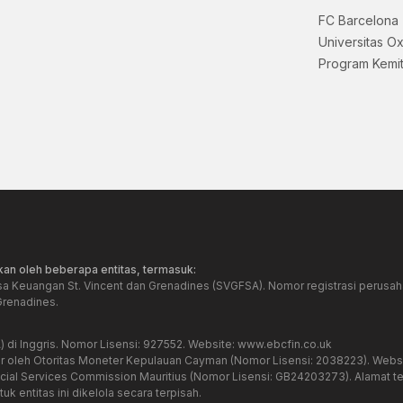
FC Barcelona
Universitas O
Program Kemi
an oleh beberapa entitas, termasuk:
sa Keuangan St. Vincent dan Grenadines (SVGFSA). Nomor registrasi perusaha
Grenadines.
) di Inggris. Nomor Lisensi: 927552. Website:
www.ebcfin.co.uk
ur oleh Otoritas Moneter Kepulauan Cayman (Nomor Lisensi: 2038223). Webs
ancial Services Commission Mauritius (Nomor Lisensi: GB24203273). Alamat te
uk entitas ini dikelola secara terpisah.