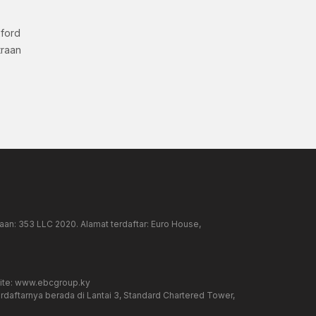
xford
traan
an: 353 LLC 2020. Alamat terdaftar: Euro House,
ite:
www.ebcgroup.ky
rdaftarnya berada di Lantai 3, Standard Chartered Tower,