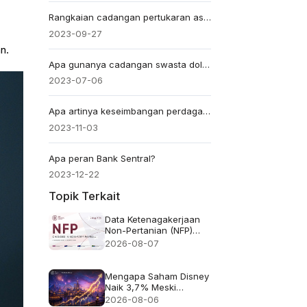
Rangkaian cadangan pertukaran asing global
2023-09-27
n.
Apa gunanya cadangan swasta dolar AS?
2023-07-06
Apa artinya keseimbangan perdagangan?
2023-11-03
Apa peran Bank Sentral?
2023-12-22
Topik Terkait
Data Ketenagakerjaan
Non-Pertanian (NFP)
untuk Juli 2026 -
2026-08-07
Sebelumnya: 57 ribu
Perkiraan: 83 ribu
Mengapa Saham Disney
Naik 3,7% Meski
Pendapatan Meleset
2026-08-06