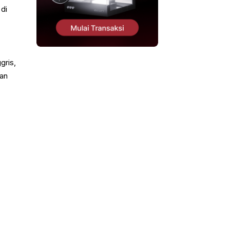
 di
gris,
gan
n