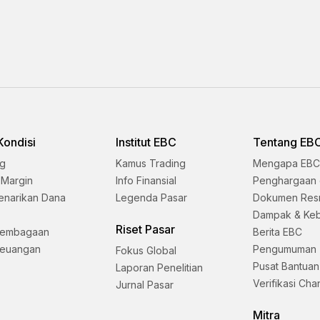
Kondisi
Institut EBC
Tentang EB
ng
Kamus Trading
Mengapa EBC
 Margin
Info Finansial
Penghargaan 
enarikan Dana
Legenda Pasar
Dokumen Res
Dampak & Keb
Riset Pasar
lembagaan
Berita EBC
Keuangan
Pengumuman
Fokus Global
Pusat Bantuan
Laporan Penelitian
Verifikasi Cha
Jurnal Pasar
Mitra