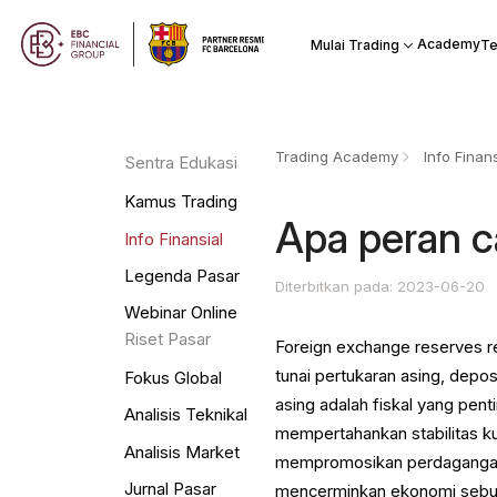
Academy
Mulai Trading
Te
Trading Academy
Info Finans
Sentra Edukasi
Kamus Trading
Apa peran c
Info Finansial
Legenda Pasar
Diterbitkan pada: 2023-06-20
Webinar Online
Riset Pasar
Foreign exchange reserves re
tunai pertukaran asing, depos
Fokus Global
asing adalah fiskal yang pen
Analisis Teknikal
mempertahankan stabilitas ku
Analisis Market
mempromosikan perdagangan i
Jurnal Pasar
mencerminkan ekonomi sebuah 