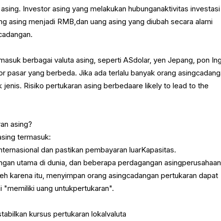
i asing. Investor asing yang melakukan hubunganaktivitas investasi
ng asing menjadi RMB,dan uang asing yang diubah secara alami
gcadangan.
masuk berbagai valuta asing, seperti ASdolar, yen Jepang, pon Ing
or pasar yang berbeda. Jika ada terlalu banyak orang asingcadan
 jenis. Risiko pertukaran asing berbedaare likely to lead to the
an asing?
asing termasuk:
internasional dan pastikan pembayaran luarKapasitas.
angan utama di dunia, dan beberapa perdagangan asingperusahaa
leh karena itu, menyimpan orang asingcadangan pertukaran dapat
 "memiliki uang untukpertukaran".
tabilkan kursus pertukaran lokalvaluta