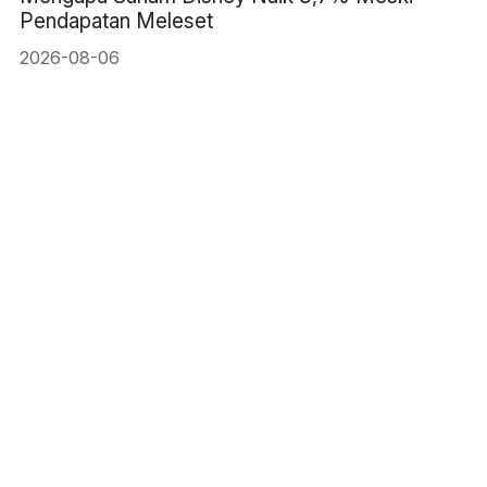
Pendapatan Meleset
2026-08-06