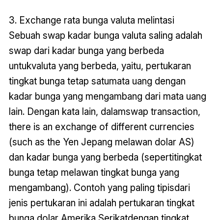
3. Exchange rata bunga valuta melintasi
Sebuah swap kadar bunga valuta saling adalah
swap dari kadar bunga yang berbeda
untukvaluta yang berbeda, yaitu, pertukaran
tingkat bunga tetap satumata uang dengan
kadar bunga yang mengambang dari mata uang
lain. Dengan kata lain, dalamswap transaction,
there is an exchange of different currencies
(such as the Yen Jepang melawan dolar AS)
dan kadar bunga yang berbeda (sepertitingkat
bunga tetap melawan tingkat bunga yang
mengambang). Contoh yang paling tipisdari
jenis pertukaran ini adalah pertukaran tingkat
bunga dolar Amerika Serikatdengan tingkat