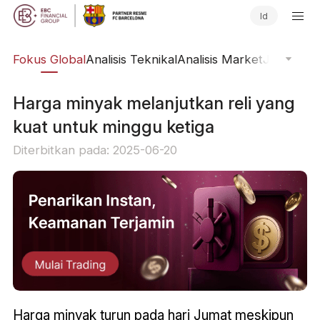
Id
ine
Fokus Global
Analisis Teknikal
Analisis Market
Jurnal Pa
Harga minyak melanjutkan reli yang
kuat untuk minggu ketiga
Diterbitkan pada: 2025-06-20
Harga minyak turun pada hari Jumat meskipun