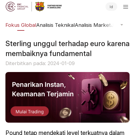
Id
ine
Fokus Global
Analisis Teknikal
Analisis Market
Jurnal Pa
Sterling unggul terhadap euro karena
membaiknya fundamental
Diterbitkan pada: 2024-01-09
Pound tetap mendekati level terkuatnya dalam