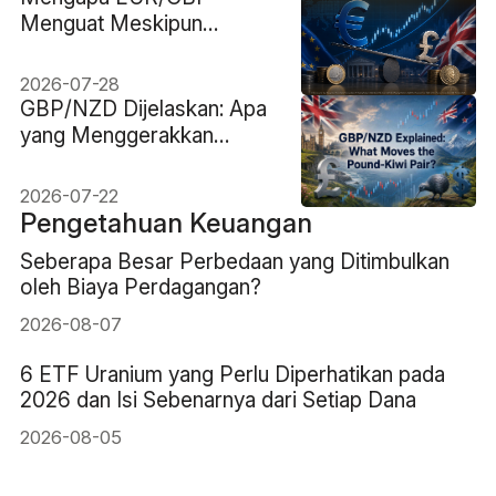
Menguat Meskipun
Sterling Memiliki
Keunggulan Suku Bunga
2026-07-28
150bp?
GBP/NZD Dijelaskan: Apa
yang Menggerakkan
Pasangan Pound-Kiwi?
2026-07-22
Pengetahuan Keuangan
Seberapa Besar Perbedaan yang Ditimbulkan
oleh Biaya Perdagangan?
2026-08-07
6 ETF Uranium yang Perlu Diperhatikan pada
2026 dan Isi Sebenarnya dari Setiap Dana
2026-08-05