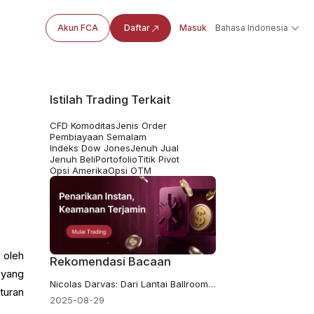
Akun FCA
Daftar
Masuk
Bahasa Indonesia
Istilah Trading Terkait
CFD Komoditas
Jenis Order
Pembiayaan Semalam
Indeks Dow Jones
Jenuh Jual
Jenuh Beli
Portofolio
Titik Pivot
Opsi Amerika
Opsi OTM
 oleh
Rekomendasi Bacaan
 yang
Nicolas Darvas: Dari Lantai Ballroom Menjadi Legenda Wall Street
turan
2025-08-29