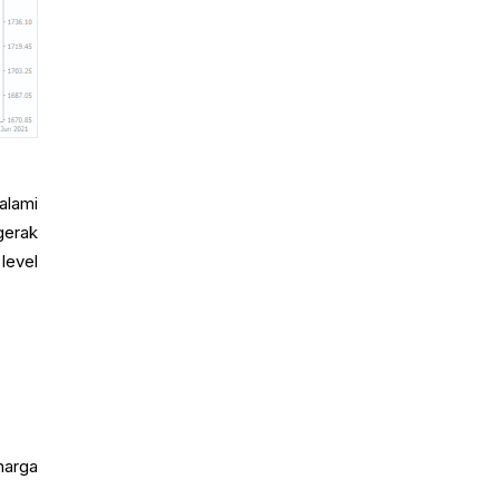
lami
gerak
level
harga