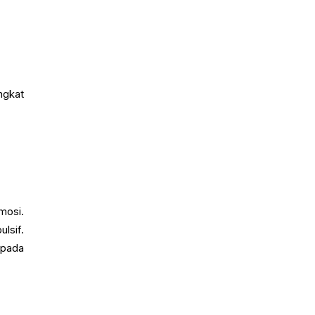
ngkat
mosi.
lsif.
 pada