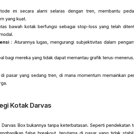
ode ini secara alami selaras dengan tren, membantu ped
 yang kuat.
tas bawah kotak berfungsi sebagai stop-loss yang telah diten
modal.
ensi
: Aturannya lugas, mengurangi subjektivitas dalam pengam
eal bagi mereka yang tidak dapat memantau grafik terus-menerus
f di pasar yang sedang tren, di mana momentum memainkan pe
rga.
egi Kotak Darvas
, Darvas Box bukannya tanpa keterbatasan. Seperti pendekatan t
enghasilkan false breakout, terutama di pasar yang tidak stabil