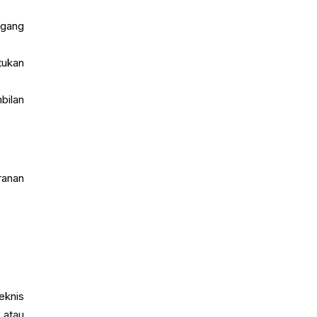
agang
tukan
bilan
.
ranan
eknis
 atau