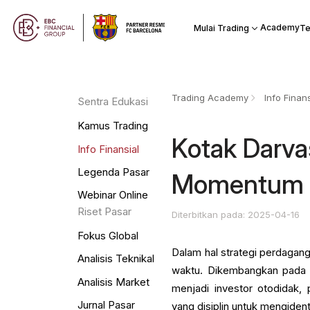
Academy
Mulai Trading
Te
Trading Academy
Info Finans
Sentra Edukasi
Kamus Trading
Kotak Darva
Info Finansial
Legenda Pasar
Momentum K
Webinar Online
Riset Pasar
Diterbitkan pada: 2025-04-16
Fokus Global
Dalam hal strategi perdagang
Analisis Teknikal
waktu. Dikembangkan pada t
Analisis Market
menjadi investor otodidak
Jurnal Pasar
yang disiplin untuk mengiden