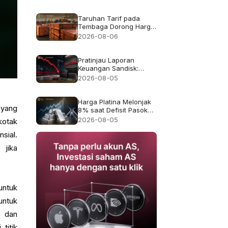
pendapatan rekor
$8.97B
Taruhan Tarif pada
Tembaga Dorong Harga
Tembaga ke Rekor
2026-08-06
$6.703
Pratinjau Laporan
Keuangan Sandisk:
Apakah Pertumbuhan
2026-08-05
Pendapatan 4x Cukup
Setelah Kejatuhan 47%
pada Juli?
Harga Platina Melonjak
 yang
8% saat Defisit Pasokan
2026 Kembali Menjadi
2026-08-05
kotak
Sorotan
sial.
 jika
untuk
untuk
a dan
titik