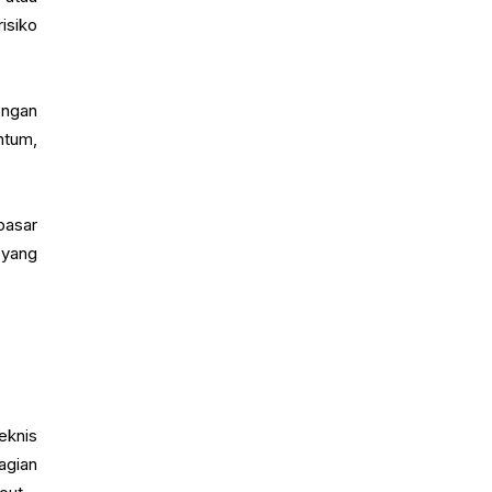
isiko
engan
ntum,
pasar
 yang
eknis
agian