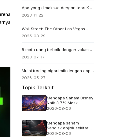
Apa yang dimaksud dengan teori Kotak?
rena
2023-11-22
arnya
Wall Street: The Other Las Vegas – Menguasai Teori Kotak
2025-08-29
8 mata uang terbaik dengan volume transaksi tertinggi
2023-07-17
Mulai trading algoritmik dengan copy trading EBC, MT4, dan MT5
2026-05-27
Topik Terkait
Mengapa Saham Disney
Naik 3,7% Meski
Pendapatan Meleset
2026-08-06
Mengapa saham
Sandisk anjlok sekitar
13% meskipun
2026-08-06