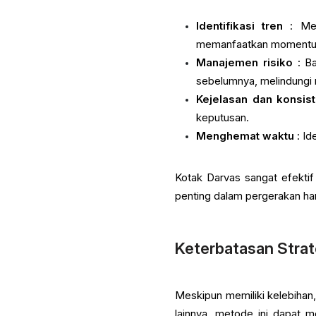
Identifikasi tren
: Met
memanfaatkan momentum
Manajemen risiko
: Ba
sebelumnya, melindungi 
Kejelasan dan konsist
keputusan.
Menghemat waktu
: Id
Kotak Darvas sangat efekti
penting dalam pergerakan ha
Keterbatasan Strat
Meskipun memiliki kelebihan
lainnya, metode ini dapat m