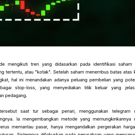
e mengikuti tren yang didasarkan pada identifikasi saham
ng tertentu, atau "kotak". Setelah saham menembus batas atas 
at, hal ini menandakan adanya peluang pembelian yang poten
agai stop-loss, yang menyediakan titik keluar yang jelas
an pedagang.
ersebut saat tur sebagai penari, menggunakan telegram 
langnya. Ia mengembangkan metode yang memungkinkannya 
nerus memantau pasar, hanya mengandalkan pergerakan harg
tusan. Sistemnya difokuskan pada perusahaan yang mencapai 