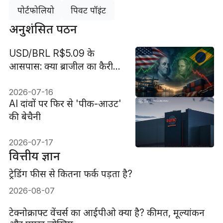
पोर्टफोलियो
पिवट पॉइंट
अनुशंसित पठन
USD/BRL R$5.09 के
आसपास: क्या ब्राजील का कैरी
ट्रेड नया 25% अमेरिकी टैरिफ
सहन कर पाएगा?
2026-07-16
AI दांवों पर फिर से 'पीक-आउट'
की बेचैनी
2026-07-17
वित्तीय ज्ञान
ट्रेडिंग फीस से कितना फर्क पड़ता है?
2026-08-07
टेक्नोक्राफ्ट वेंचर्स का आईपीओ क्या है? कीमत, मूल्यांकन