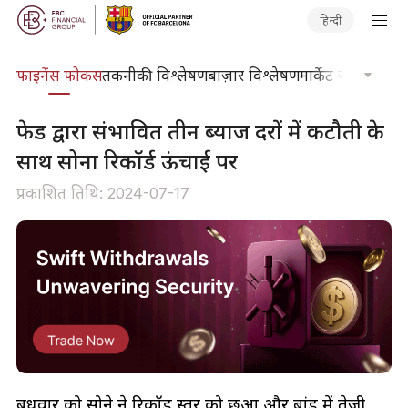
हिन्दी
र्स
फाइनेंस फोकस
तकनीकी विश्लेषण
बाज़ार विश्लेषण
मार्केट जर्नल
ट्रेडिंग
फेड द्वारा संभावित तीन ब्याज दरों में कटौती के
साथ सोना रिकॉर्ड ऊंचाई पर
प्रकाशित तिथि: 2024-07-17
बुधवार को सोने ने रिकॉर्ड स्तर को छुआ और बांड में तेजी