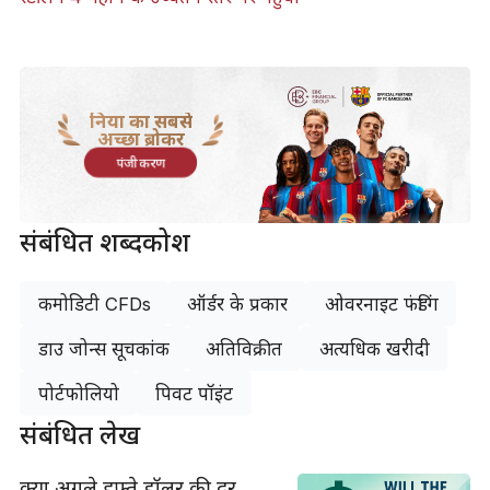
दुनिया का सबसे
अच्छा ब्रोकर
पंजीकरण
संबंधित शब्दकोश
कमोडिटी CFDs
ऑर्डर के प्रकार
ओवरनाइट फंडिंग
डाउ जोन्स सूचकांक
अतिविक्रीत
अत्यधिक खरीदी
पोर्टफोलियो
पिवट पॉइंट
संबंधित लेख
क्या अगले हफ़्ते डॉलर की दर