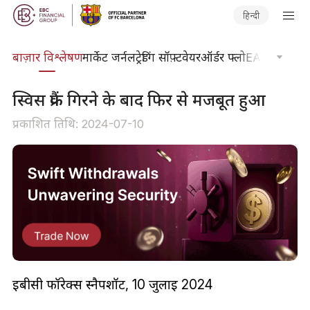
हिन्दी
ेषण
बाज़ार विश्लेषण
मार्केट जर्नल
ट्रेडिंग सॉफ़्टवेयर
ऑर्डर फ्लो
EA टूलकिट
ट्र
स्विस फ्रैंक गिरने के बाद फिर से मजबूत हुआ
प्रकाशित तिथि: 2024-07-10
ईबीसी फॉरेक्स स्नैपशॉट, 10 जुलाई 2024