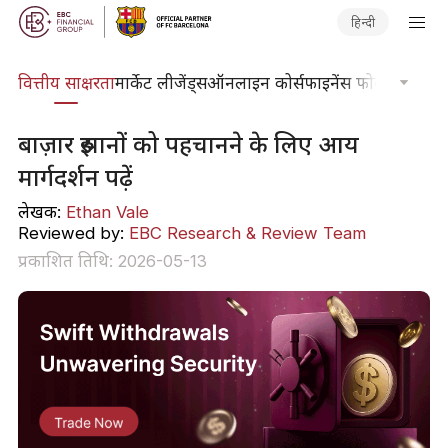
हिन्दी
दकोश
वित्तीय साक्षरता
मार्केट लीजेंड्स
ऑनलाइन कोर्स
फाइनेंस फोकस
तकनीकी
बाज़ार रुझानों को पहचानने के लिए आय
मार्गदर्शन पढ़ें
लेखक:
Ethan Vale
Reviewed by:
EBC Research & Review Team
प्रकाशित तिथि: 2026-05-13