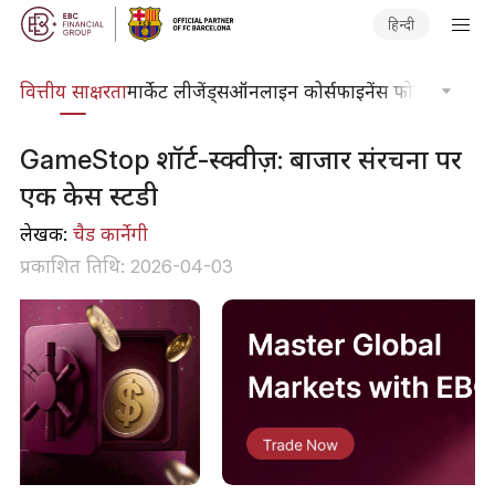
हिन्दी
दकोश
वित्तीय साक्षरता
मार्केट लीजेंड्स
ऑनलाइन कोर्स
फाइनेंस फोकस
तकनीकी
GameStop शॉर्ट-स्क्वीज़: बाजार संरचना पर
एक केस स्टडी
लेखक:
चैड कार्नेगी
प्रकाशित तिथि: 2026-04-03