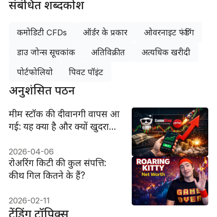
संबंधित शब्दकोश
कमोडिटी CFDs
ऑर्डर के प्रकार
ओवरनाइट फंडिंग
डाउ जोन्स सूचकांक
अतिविक्रीत
अत्यधिक खरीदी
पोर्टफोलियो
पिवट पॉइंट
अनुशंसित पठन
मीम स्टॉक की दीवानगी वापस आ
गई: यह क्या है और क्यों खुदरा
निवेशक लौटे
2026-04-06
रोअरिंग किटी की कुल संपत्ति:
कीथ गिल कितने के हैं?
2026-02-11
ट्रेंडिंग टॉपिक्स