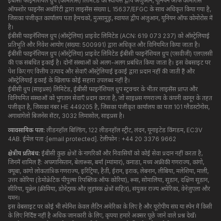
ईबीसी फाइनेंशियल ग्रुप (कोमोरोस) लिमिटेड को स्वायत्त द्वीप अंजुआन, यूनियन ऑफ कोमोरोस
ऑफशोर फाइनेंस अथॉरिटी द्वारा लाइसेंस संख्या L 15637/EFGC के साथ अधिकृत किया गया है,
जिसका पंजीकृत कार्यालय पता हैमचको, मुत्सामुडु, स्वायत्त द्वीप अंजुआन, यूनियन ऑफ कोमोरोस में
है।
ईबीसी फाइनेंशियल ग्रुप (ऑस्ट्रेलिया) प्राइवेट लिमिटेड (ACN: 619 073 237) को ऑस्ट्रेलियाई
प्रतिभूति और निवेश आयोग (संख्या: 500991) द्वारा अधिकृत और विनियमित किया जाता है।
ईबीसी फाइनेंशियल ग्रुप (ऑस्ट्रेलिया) प्राइवेट लिमिटेड ईबीसी फाइनेंशियल ग्रुप (एसवीजी) एलएलसी
की एक संबंधित इकाई है। दोनों संस्थाओं को अलग-अलग प्रबंधित किया जाता है। इस वेबसाइट पर
पेश किए गए वित्तीय उत्पाद और सेवाएँ ऑस्ट्रेलियाई इकाई द्वारा प्रदान नहीं की जाती हैं और
ऑस्ट्रेलियाई इकाई के खिलाफ कोई सहारा उपलब्ध नहीं है।
ईबीसी ग्रुप (साइप्रस) लिमिटेड, ईबीसी फाइनेंशियल ग्रुप स्ट्रक्चर के भीतर लाइसेंस प्राप्त और
विनियमित संस्थाओं को भुगतान सेवाएँ प्रदान करता है, जो साइप्रस गणराज्य के कंपनी कानून के तहत
पंजीकृत है, जिसका नंबर HE 449205 है, जिसका पंजीकृत कार्यालय का पता 101 ग्लैडस्टोनोस,
अगाथांगेलो बिजनेस सेंटर, 3032 लिमासोल, साइप्रस है।
व्यावसायिक पता:
लीडनहॉल बिल्डिंग, 122 लीडनहॉल स्ट्रीट, लंदन, यूनाइटेड किंगडम, EC3V
4AB. ईमेल पता :
[email protected]
. टेलीफोन : +44 20 3376 9662
क्षेत्रीय प्रतिबंध:
ईबीसी कुछ क्षेत्रों के नागरिकों और निवासियों को कोई सेवा प्रदान नहीं करता है,
जिनमें शामिल हैं: अफगानिस्तान, बेलारूस, बर्मा (म्यांमार), कनाडा, मध्य अफ्रीकी गणराज्य, कांगो,
क्यूबा, ​​कांगो लोकतांत्रिक गणराज्य, इरिट्रिया, हैती, ईरान, इराक, लेबनान, लीबिया, मलेशिया, माली,
उत्तर कोरिया (डेमोक्रेटिक पीपुल्स रिपब्लिक ऑफ कोरिया), रूस, सोमालिया, सूडान, दक्षिण सूडान,
सीरिया, यूक्रेन (क्रीमिया, डोनेट्स्क और लुहांस्क क्षेत्रों सहित), संयुक्त राज्य अमेरिका, वेनेजुएला और
यमन।
इस वेबसाइट पर कोई भी स्पेनिश केवल लैटिन अमेरिका के लिए है और यूरोपीय संघ या स्पेन में किसी
के लिए निर्दिष्ट नहीं है अधिक जानकारी के लिए, कृपया हमारे अक्सर पूछे जाने वाले प्रश्न देखें।