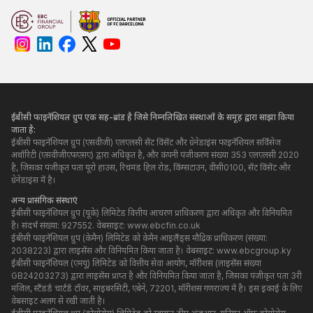
ईबीसी फाइनेंशियल ग्रुप एक सह-ब्रांड है जिसे निम्नलिखित संस्थाओं के समूह द्वारा साझा किया
जाता है:
ईबीसी फाइनेंशियल ग्रुप (एसवीजी) एलएलसी सेंट विंसेंट और ग्रेनेडाइंस फाइनेंशियल सर्विसेज
अथॉरिटी (एसवीजीएफएसए) द्वारा अधिकृत है, और कंपनी पंजीकरण संख्या 353 एलएलसी 2020
है, जिसका पंजीकृत पता यूरो हाउस, रिचमंड हिल रोड, किंग्सटाउन, वीसी0100, सेंट विंसेंट और
ग्रेनेडाइंस में है।
अन्य प्रासंगिक संस्थाएं
ईबीसी फाइनेंशियल ग्रुप (यूके) लिमिटेड वित्तीय आचरण प्राधिकरण द्वारा अधिकृत और विनियमित
है। संदर्भ संख्या: 927552. वेबसाइट:
www.ebcfin.co.uk
ईबीसी फाइनेंशियल ग्रुप (केमैन) लिमिटेड को केमैन आइलैंड्स मौद्रिक प्राधिकरण (संख्या:
2038223) द्वारा लाइसेंस और विनियमित किया जाता है। वेबसाइट:
www.ebcgroup.ky
ईबीसी फाइनेंशियल (एमयू) लिमिटेड को वित्तीय सेवा आयोग, मॉरीशस (लाइसेंस संख्या
GB24203273) द्वारा लाइसेंस प्राप्त है और विनियमित किया जाता है, जिसका पंजीकृत पता 3री
मंजिल, स्टैंडर्ड चार्टर्ड टॉवर, साइबरसिटी, एबेने, 72201, मॉरीशस गणराज्य में है। इस इकाई के लिए
वेबसाइट अलग से रखी जाती है।