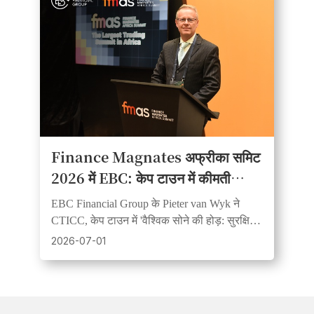
Finance Magnates अफ्रीका समिट
2026 में EBC: केप टाउन में कीमती
धातुओं का पैनल प्रमुख आकर्षण बना
EBC Financial Group के Pieter van Wyk ने
CTICC, केप टाउन में 'वैश्विक सोने की होड़: सुरक्षित
आश्रय या FOMO?' विषय पर वैश्विक विश्लेषकों के
2026-07-01
साथ चर्चा में भाग लिया।