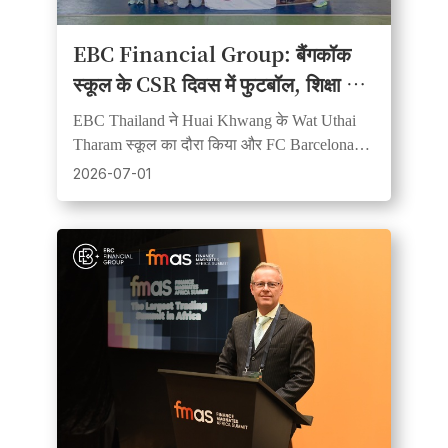
EBC Financial Group: बैंगकॉक
स्कूल के CSR दिवस में फुटबॉल, शिक्षा और
सामुदायिक भावना का संगम
EBC Thailand ने Huai Khwang के Wat Uthai
Tharam स्कूल का दौरा किया और FC Barcelona
साझेदारी के मूल्यों का समर्थन करते हुए फुटबॉल व
2026-07-01
शिक्षण सामग्री दान की।