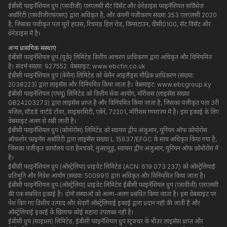
ईबीसी फाइनेंशियल ग्रुप (एसवीजी) एलएलसी सेंट विंसेंट और ग्रेनेडाइंस फाइनेंशियल सर्विसेज
अथॉरिटी (एसवीजीएफएसए) द्वारा अधिकृत है, और कंपनी पंजीकरण संख्या 353 एलएलसी 2020
है, जिसका पंजीकृत पता यूरो हाउस, रिचमंड हिल रोड, किंग्सटाउन, वीसी0100, सेंट विंसेंट और
ग्रेनेडाइंस में है।
अन्य प्रासंगिक संस्थाएं
ईबीसी फाइनेंशियल ग्रुप (यूके) लिमिटेड वित्तीय आचरण प्राधिकरण द्वारा अधिकृत और विनियमित
है। संदर्भ संख्या: 927552. वेबसाइट:
www.ebcfin.co.uk
ईबीसी फाइनेंशियल ग्रुप (केमैन) लिमिटेड को केमैन आइलैंड्स मौद्रिक प्राधिकरण (संख्या:
2038223) द्वारा लाइसेंस और विनियमित किया जाता है। वेबसाइट:
www.ebcgroup.ky
ईबीसी फाइनेंशियल (एमयू) लिमिटेड को वित्तीय सेवा आयोग, मॉरीशस (लाइसेंस संख्या
GB24203273) द्वारा लाइसेंस प्राप्त है और विनियमित किया जाता है, जिसका पंजीकृत पता 3री
मंजिल, स्टैंडर्ड चार्टर्ड टॉवर, साइबरसिटी, एबेने, 72201, मॉरीशस गणराज्य में है। इस इकाई के लिए
वेबसाइट अलग से रखी जाती है।
ईबीसी फाइनेंशियल ग्रुप (कोमोरोस) लिमिटेड को स्वायत्त द्वीप अंजुआन, यूनियन ऑफ कोमोरोस
ऑफशोर फाइनेंस अथॉरिटी द्वारा लाइसेंस संख्या L 15637/EFGC के साथ अधिकृत किया गया है,
जिसका पंजीकृत कार्यालय पता हैमचको, मुत्सामुडु, स्वायत्त द्वीप अंजुआन, यूनियन ऑफ कोमोरोस में
है।
ईबीसी फाइनेंशियल ग्रुप (ऑस्ट्रेलिया) प्राइवेट लिमिटेड (ACN: 619 073 237) को ऑस्ट्रेलियाई
प्रतिभूति और निवेश आयोग (संख्या: 500991) द्वारा अधिकृत और विनियमित किया जाता है।
ईबीसी फाइनेंशियल ग्रुप (ऑस्ट्रेलिया) प्राइवेट लिमिटेड ईबीसी फाइनेंशियल ग्रुप (एसवीजी) एलएलसी
की एक संबंधित इकाई है। दोनों संस्थाओं को अलग-अलग प्रबंधित किया जाता है। इस वेबसाइट पर
पेश किए गए वित्तीय उत्पाद और सेवाएँ ऑस्ट्रेलियाई इकाई द्वारा प्रदान नहीं की जाती हैं और
ऑस्ट्रेलियाई इकाई के खिलाफ कोई सहारा उपलब्ध नहीं है।
ईबीसी ग्रुप (साइप्रस) लिमिटेड, ईबीसी फाइनेंशियल ग्रुप स्ट्रक्चर के भीतर लाइसेंस प्राप्त और