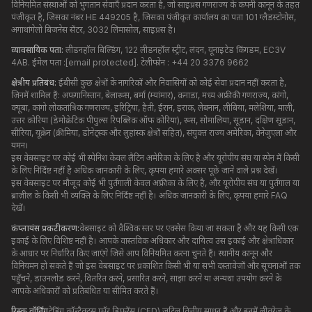
विनियमित संस्थाओं को भुगतान सेवाएँ प्रदान करता है, जो साइप्रस गणराज्य के कंपनी कानून के तहत
पंजीकृत है, जिसका नंबर HE 449205 है, जिसका पंजीकृत कार्यालय का पता 101 ग्लैडस्टोनोस,
अगाथांगेलो बिजनेस सेंटर, 3032 लिमासोल, साइप्रस है।
व्यावसायिक पता:
लीडनहॉल बिल्डिंग, 122 लीडनहॉल स्ट्रीट, लंदन, यूनाइटेड किंगडम, EC3V
4AB. ईमेल पता :
[email protected]
. टेलीफोन : +44 20 3376 9662
क्षेत्रीय प्रतिबंध:
ईबीसी कुछ क्षेत्रों के नागरिकों और निवासियों को कोई सेवा प्रदान नहीं करता है,
जिनमें शामिल हैं: अफगानिस्तान, बेलारूस, बर्मा (म्यांमार), कनाडा, मध्य अफ्रीकी गणराज्य, कांगो,
क्यूबा, ​​कांगो लोकतांत्रिक गणराज्य, इरिट्रिया, हैती, ईरान, इराक, लेबनान, लीबिया, मलेशिया, माली,
उत्तर कोरिया (डेमोक्रेटिक पीपुल्स रिपब्लिक ऑफ कोरिया), रूस, सोमालिया, सूडान, दक्षिण सूडान,
सीरिया, यूक्रेन (क्रीमिया, डोनेट्स्क और लुहांस्क क्षेत्रों सहित), संयुक्त राज्य अमेरिका, वेनेजुएला और
यमन।
इस वेबसाइट पर कोई भी स्पेनिश केवल लैटिन अमेरिका के लिए है और यूरोपीय संघ या स्पेन में किसी
के लिए निर्दिष्ट नहीं है अधिक जानकारी के लिए, कृपया हमारे अक्सर पूछे जाने वाले प्रश्न देखें।
इस वेबसाइट पर मौजूद कोई भी पुर्तगाली केवल अफ़्रीका के लिए है, और यूरोपीय संघ या पुर्तगाल या
ब्राज़ील के किसी भी व्यक्ति के लिए निर्दिष्ट नहीं है। अधिक जानकारी के लिए, कृपया हमारे FAQ
देखें।
कंप्लायंस प्रकटीकरण:
वेबसाइट को वैश्विक स्तर पर एक्सेस किया जा सकता है और यह किसी एक
इकाई के लिए विशिष्ट नहीं है। आपके वास्तविक अधिकार और दायित्व उस इकाई और क्षेत्राधिकार
के आधार पर निर्धारित किए जाएंगे जिसे आप विनियमित करना चुनते हैं। स्थानीय कानून और
विनियमन हो सकते हैं जो इस वेबसाइट पर प्रकाशित किसी भी या सभी दस्तावेज़ों और सूचनाओं तक
पहुँचने, डाउनलोड करने, वितरित करने, प्रसारित करने, साझा करने या अन्यथा उपयोग करने के
आपके अधिकारों को प्रतिबंधित या सीमित करते हैं।
रिस्क वॉर्निंग
ट्रेडिंग कॉन्ट्रैक्ट्स फॉर डिफरेंस (CFD) जटिल वित्तीय साधन हैं और इनमें लीवरेज के