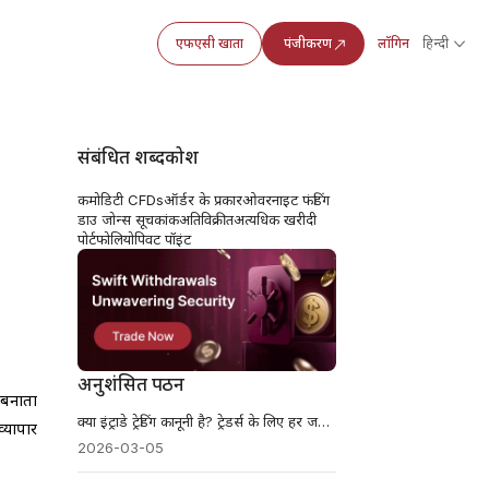
एफएसी खाता
पंजीकरण
लॉगिन
हिन्दी
संबंधित शब्दकोश
कमोडिटी CFDs
ऑर्डर के प्रकार
ओवरनाइट फंडिंग
डाउ जोन्स सूचकांक
अतिविक्रीत
अत्यधिक खरीदी
पोर्टफोलियो
पिवट पॉइंट
अनुशंसित पठन
 बनाता
क्या इंट्राडे ट्रेडिंग कानूनी है? ट्रेडर्स के लिए हर जरूरी जानकारी
्यापार
2026-03-05