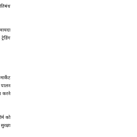
्रतिबंध
र वायदा
रेडिंग
ार्केट
ा पालन
ा करने
र्म को
ुरक्षा