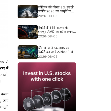
प्लैटिनम की कीमत 8% उछली
क्योंकि 2026 का आपूर्ति घाटा
फिर से ध्यान में आया
2026-08-05
रिकॉर्ड $11.5B राजस्व के
बावजूद AMD का स्टॉक लगभग
9% क्यों गिरा
2026-08-05
डॉव जोन्स ने 54,085 पर
रिकॉर्ड बनाया: कैटरपिलर ने अंक
बढ़ाए, तेल की राहत ने रैली को
2026-08-05
और व्यापक बनाया
रूप से
्य में
कताओं,
ं।
त करना
, जहाँ
 कानूनी