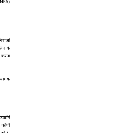
 (NFA)
 सेवाओं
रूप के
्त करना
नियामक
फ़ॉर्म
ि कॉपी
 सके।