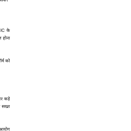
SIC के
्त होना
र्म को
र कड़े
े सख्त
क आयोग