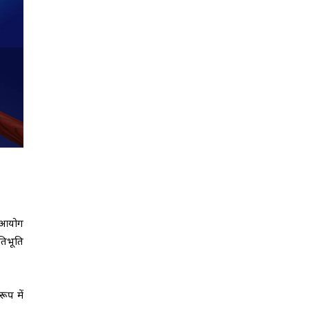
य आयोग
तिभूति
ूप में