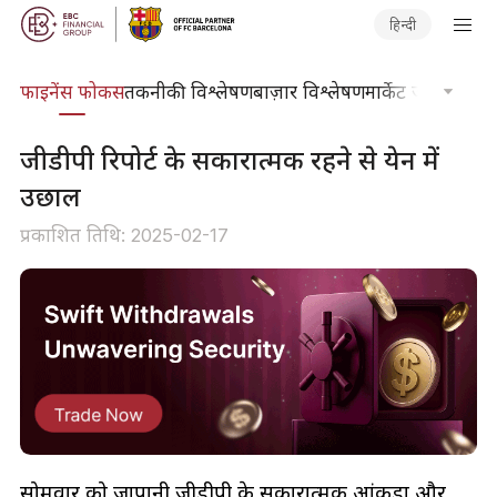
हिन्दी
र्स
फाइनेंस फोकस
तकनीकी विश्लेषण
बाज़ार विश्लेषण
मार्केट जर्नल
ट्रेडिंग
​जीडीपी रिपोर्ट के सकारात्मक रहने से येन में
उछाल
प्रकाशित तिथि: 2025-02-17
सोमवार को जापानी जीडीपी के सकारात्मक आंकड़ों और