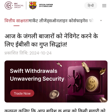
हिन्दी
दकोश
वित्तीय साक्षरता
मार्केट लीजेंड्स
ऑनलाइन कोर्स
फाइनेंस फोकस
तकनीकी
आज के जंगली बाजारों को नेविगेट करने के
लिए ईबीसी का गुप्त सिद्धांत!
प्रकाशित तिथि: 2024-10-24
कल्पना कीजिए कि आप बारिश की शाम को किसी सवारी को