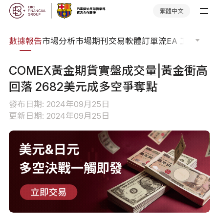
繁體中文
焦點
數據報告
市場分析
市場期刊
交易軟體
訂單流
EA 工具庫
交
COMEX黃金期貨實盤成交量|黃金衝高
回落 2682美元成多空爭奪點
發布日期: 2024年09月25日
更新日期: 2024年09月25日