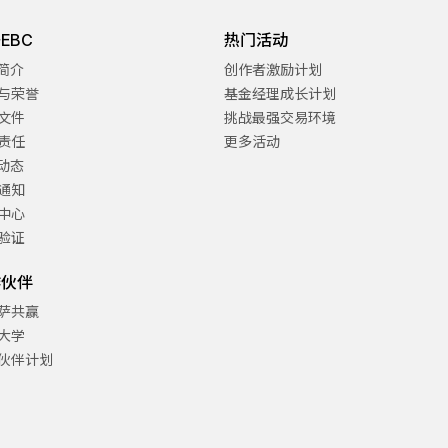
EBC
热门活动
C简介
创作者激励计划
与荣誉
基金经理成长计划
文件
挑战最强交易环境
责任
更多活动
C动态
通知
中心
验证
作伙伴
萨共赢
大学
伙伴计划