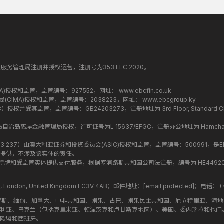
纳丁斯金融服务管理局注册并授权运营，注册号为353 LLC 2020。
监管局(FCA)授权和监管，监管编号：927552，网址：
www.ebcfin.co.uk
群岛金融管理局(CIMA)授权和监管，监管编号：2038223，网址：
www.ebcgroup.ky
权并受其监管，监管编号：GB24203273，注册地址为 3rd Floor, Standard Chartered T
盟昂儒昂自治岛离岸金融管理局授权，许可证号为L 15637/EFGC，注册办公地址为 Hamchako, Mutsa
司编号 ：619 073 237）由澳大利亚证券和投资委员会(ASIC)授权和监管，监管编号：500991，是E
提供，不涉及该实体的责任。
roup 结构内的持牌和受监管实体提供支付服务，根据塞浦路斯共和国公司法注册，编号为 HE449205，注
treet, London, United Kingdom EC3V 4AB；邮件地址：
[email protected]
；电话：+44
罗斯、缅甸、加拿大、中非共和国、刚果、古巴、刚果民主共和国、厄立特里亚、海
利亚、乌克兰（包括克里米亚、顿涅茨克和卢甘斯克地区）、美国、委内瑞拉和也门
欧盟和西班牙。