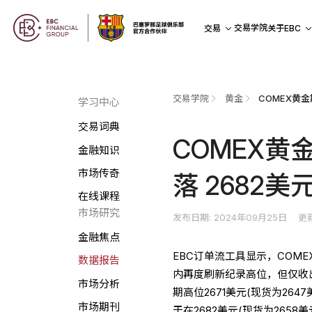
交易学院
交易
关于EBC
交易学院
黄金
学习中心
交易词典
COMEX黄
金融知识
市场传奇
落 2682
在线课程
市场研究
发布日期: 2024年09月25日
更新
金融焦点
EBC订单流工具显示，COM
数据报告
内再度刷新纪录高位，但仅收
市场分析
期高位2671美元(现货为26
市场期刊
于在2682美元(现货为2658美