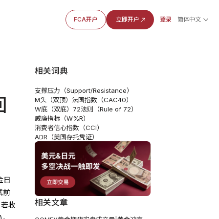
FCA开户
立即开户
登录
简体中文
相关词典
支撑压力（Support/Resistance）
回
M头（双顶）
法国指数（CAC40）
W底（双底）
72法则（Rule of 72）
威廉指标（W%R）
消费者信心指数（CCI）
ADR（美国存托凭证）
金日
试前
相关文章
，若收
)。