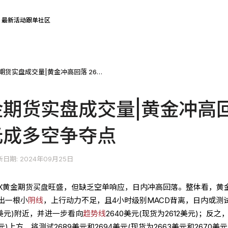
最新活动
跟单社区
COMEX黄金期货实盘成交量|黄金冲高回落 2682美元成多空争夺点
金期货实盘成交量|黄金冲高
美元成多空争夺点
日期: 2024年09月25日
EX黄金期货买盘旺盛，但缺乏空单响应，日内冲高回落。整体看，黄
出一根小
阴线
，上行动力不足，且4小时级别MACD背离，日内或测
47美元)附近，并进一步看向
趋势线
2640美元(现货为2612美元)；反之
元)上方，将测试2689美元和2694美元(现货为2663美元和2670美元