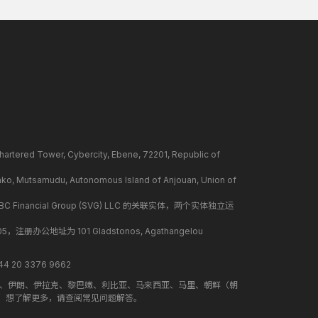
ower, Cybercity, Ebene, 72201, Republic of
mudu, Autonomous Island of Anjouan, Union of
BC Financial Group (SVG) LLC 的关联实体，两个实体独立运
册办公地址为 101 Gladstonos, Agathangelou
 20 3376 9662
地、伊朗、伊拉克、黎巴嫩、利比亚、马来西亚、马里、朝鲜（朝
。想了解更多，请查阅常见问题解答。