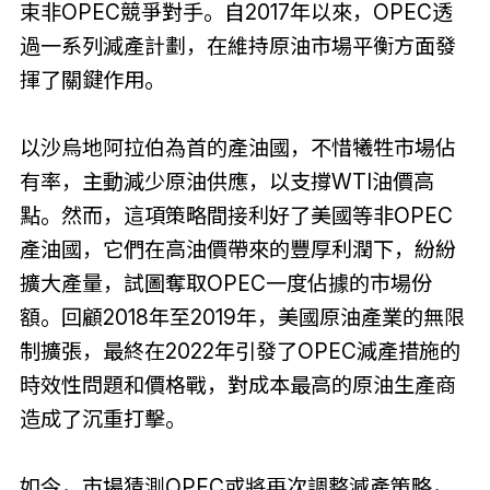
束非OPEC競爭對手。自2017年以來，OPEC透
過一系列減產計劃，在維持原油市場平衡方面發
揮了關鍵作用。
以沙烏地阿拉伯為首的產油國，不惜犧牲市場佔
有率，主動減少原油供應，以支撐WTI油價高
點。然而，這項策略間接利好了美國等非OPEC
產油國，它們在高油價帶來的豐厚利潤下，紛紛
擴大產量，試圖奪取OPEC一度佔據的市場份
額。回顧2018年至2019年，美國原油產業的無限
制擴張，最終在2022年引發了OPEC減產措施的
時效性問題和價格戰，對成本最高的原油生產商
造成了沉重打擊。
如今，市場猜測OPEC或將再次調整減產策略，