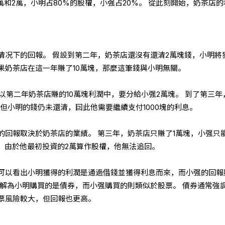
萬和2萬，小明占80%的股權，小强占20%。 從此刻開始，奶茶店的
情况下的回報。 假設到第二年，奶茶店還沒有還清2萬塊錢，小明將
 如果奶茶店在這一年賺了10萬塊，那麼這筆錢與小明無關。
以第二年奶茶店賺的10萬塊利潤中，要分給小强2萬塊。 到了第三年
但小明的錢仍未還清，囙此他需要繼續支付1000塊的利息。
的回報取決於奶茶店的業績。 第三年，奶茶店只賺了1萬塊，小强只
。 由於他最初投資的2萬算作股權，他無法追回。
可以看出小明獲得的利潤是通過借錢並獲得利息而來，而小强的回報
理解為小明購買的是債券，而小强購買的則類似於股票。 債券通常強
票風險較大，但回報也更高。