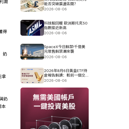
利潤
能否突破震盪區間？
2026-08-06
科技股回暖 歐洲斯托克50
指數接近新高
獲得
2026-08-06
SpaceX今日解禁!千億美
元限售解禁潮來襲
，奶
2026-08-06
2026年8月6日黃金ETF持
倉報告解讀：較前一個交
能拿
易日增加4.851噸
2026-08-06
與奶
調本