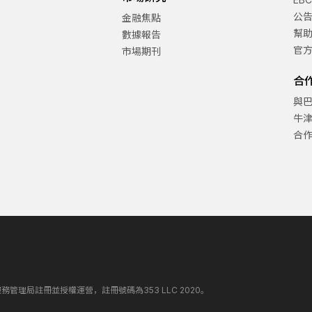
公
金融焦點
幫
數據報告
官
市場期刊
合
與
牛
合
丁斯金融服務管理局註冊並授權運營，註冊號碼為353 LLC 2020。