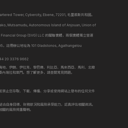
ed Tower, Cybercity, Ebene, 72201, 毛里裘斯共和國。
mudu, Autonomous Island of Anjouan, Union of
 Financial Group (SVG) LLC 的關聯實體，兩個實體獨立營運
冊辦公地址為 101 Gladstonos, Agathangelou
 20 3376 9662
海地、伊朗、伊拉克、黎巴嫩、利比亞、馬來西亞、馬利、北韓
委內瑞拉和葉門。想了解更多，請查閱常見問題。
或禁止您存取、下載、傳播、分享或使用網站上發布的任何文件
應結合自身目標、財務狀況和風險承受能力，認真評估相關資訊。
相關的風險揭露聲明。