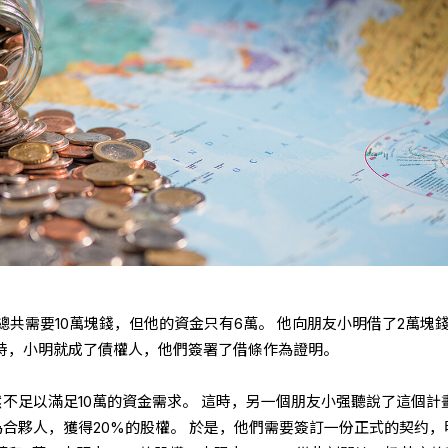
共需要10萬塊錢，但他的資金只有6萬。 他向朋友小明借了2萬塊
此時，小明就成了債權人，他們簽署了借條作為證明。
然不足以滿足10萬的資金需求。 這時，另一個朋友小强聽說了這個計
為合夥人，獲得20%的股權。 於是，他們需要簽訂一份正式的契约，