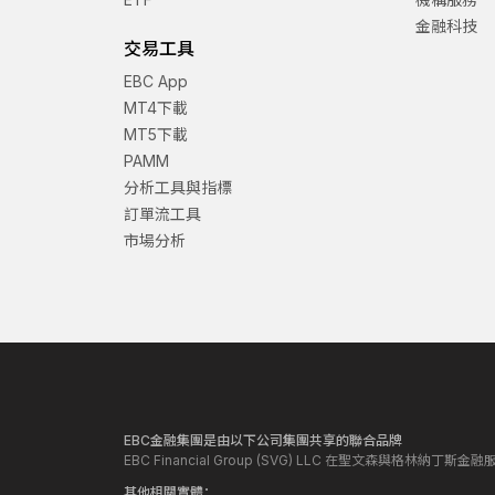
金融科技
交易工具
EBC App
MT4下載
MT5下載
PAMM
分析工具與指標
訂單流工具
市場分析
EBC金融集團是由以下公司集團共享的聯合品牌
EBC Financial Group (SVG) LLC 在聖文森與格林納
其他相關實體：