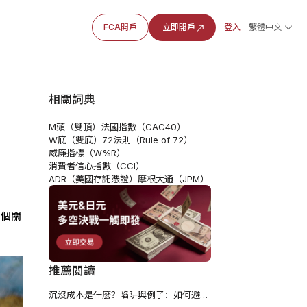
FCA開戶
立即開戶
登入
繁體中文
相關詞典
M頭（雙頂）
法國指數（CAC40）
W底（雙底）
72法則（Rule of 72）
威廉指標（W%R）
消費者信心指數（CCI）
ADR（美國存託憑證）
摩根大通（JPM）
一個關
推薦閱讀
沉沒成本是什麼？陷阱與例子：如何避免並正確利用它？