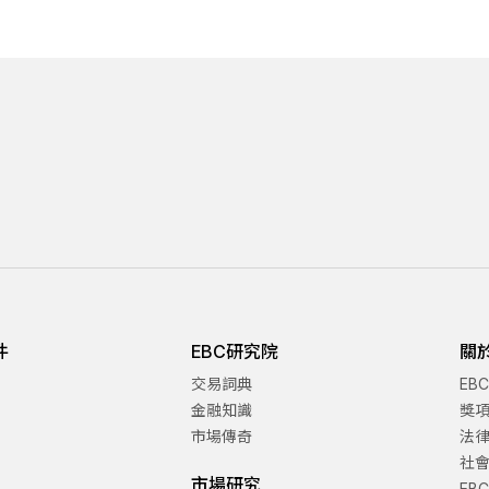
件
EBC研究院
關
交易詞典
EB
金融知識
獎
市場傳奇
法
社
市場研究
EB