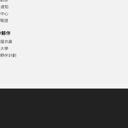
告通知
助中心
方驗證
作夥伴
巴薩共贏
津大學
作夥伴計劃