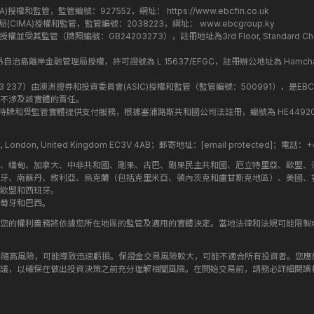
監管局(FCA)授權和監管，監管編號：927552，網址：
https://www.ebcfin.co.uk
群島金融管理局(CIMA)授權和監管，監管編號：2038223，網址：
www.ebcgroup.ky
)授權並受其監管（牌照編號：GB24203273），註冊地址為3rd Floor, Standard Charter
盟昂儒昂自治島離岸金融管理局授權，許可證號為 L 15637/EFGC，註冊辦公地址為 Hamchako, Mutsa
司編號：619 073 237）由澳洲證券和投資委員會(ASIC)授權和監管（監管編號：500991），是EBC
不涉及該實體的責任。
roup 結構內的持牌和受監管實體提供支付服務，根據塞浦路斯共和國公司法註冊，編號為 HE449205，註
treet, London, United Kingdom EC3V 4AB；郵寄地址：
[email protected]
；電話：+44
斯、緬甸、加拿大、中非共和國、剛果、古巴、剛果民主共和國、厄立特里亞、歐盟、
牙、南蘇丹、敘利亞、烏克蘭（包括克里米亞、頓內茨克和盧甘斯克地區）、美國、
歐盟和西班牙。
萄牙和巴西。
您的權利義務將依據您所在地區的監管及適用的實體決定。當地法律和法規可能限製
伴隨高風險，可能導致迅速虧損。保證金交易風險較大，可能不適合所有投資者。您
議，以確保在做出投資決策之前充分理解相關風險。在開始交易前，請務必詳細閱讀