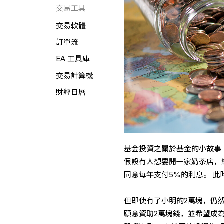
交易工具
交易軟體
訂單流
EA 工具庫
交易計算機
財經日曆
基金投資之關於基金的小故事
假設有人想要開一家奶茶店，總
同意每年支付5%的利息。 
但即使有了小明的2萬塊，仍
願意資助2萬塊錢，並希望成