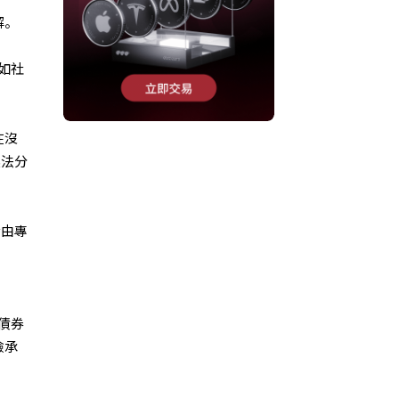
解。
如社
在沒
無法分
金由專
債券
險承