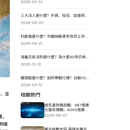
2026-03-13
三大法人是什麼？外資、投信、自營商買賣超解讀（2026）
2026-05-20
科創板是什麼？中國納斯達克有何上市條件和交易規則？
2026-04-21
海龜交易法則是什麼？為什麼40年仍有效？ 2026實用指南
2025-12-12
龍頭股是什麼？如何帶動行情？台股VS美股AI龍頭有哪些？
2026-03-12
錢，並
相關熱門
波克夏財報前瞻：987億美
元營收預期，4000億美元
現金如何佈局?
2026-08-07
畫，
明確
美元指數走弱 英鎊兌美元