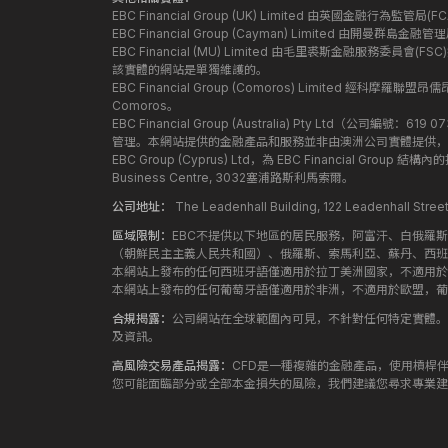
EBC Financial Group (UK) Limited 由英國金融行為
EBC Financial Group (Cayman) Limited 由開曼
EBC Financial (MU) Limited 由毛里裘斯金融服務委員會(FSC
該實體的網站是單獨維護的。
EBC Financial Group (Comoros) Limited 經科摩羅聯
Comoros。
EBC Financial Group (Australia) Pty Ltd（公
管理。本網站提供的金融產品和服務並非由澳洲公司實體提供，
EBC Group (Cyprus) Ltd，為 EBC Financial G
Business Centre, 3032塞浦路斯利馬索爾。
公司地址：
The Leadenhall Building, 122 Leadenhall S
區域限制：
EBC不提供以下地區的居民服務，阿富汗、白俄羅
（朝鮮民主主義人民共和國）、俄羅斯、索馬利亞、蘇丹、西班
本網站上發布的任何西班牙語僅適用於拉丁美洲國家，不適用於
本網站上發布的任何葡萄牙語僅適用於非洲，不適用於歐盟，葡
合規揭露：
公司網站在全球範圍內可見，不針對任何特定實體。
及資訊。
高風險交易產品揭露：
CFD是一種複雜的金融產品，使用槓桿
您可能面臨部分或全部本金損失的風險，我們建議您尋求專業建