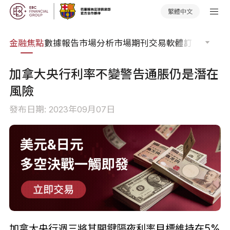
繁體中文
課程
金融焦點
數據報告
市場分析
市場期刊
交易軟體
訂單流
EA 
加拿大央行利率不變警告通脹仍是潛在
風險
發布日期: 2023年09月07日
加拿大央行週三將其關鍵隔夜利率目標維持在5%