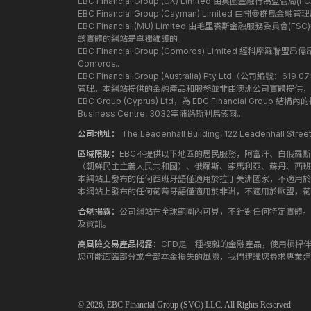
EBC Financial Group (UK) Limited 由英國金融行為
EBC Financial Group (Cayman) Limited 由開曼
EBC Financial (MU) Limited 由毛里裘斯金融服務委員會(FSC
該實體的網站是單獨維護的。
EBC Financial Group (Comoros) Limited 經科摩羅聯
Comoros。
EBC Financial Group (Australia) Pty Ltd（公
管理。本網站提供的金融產品和服務並非由澳洲公司實體提供，
EBC Group (Cyprus) Ltd，為 EBC Financial G
Business Centre, 3032塞浦路斯利馬索爾。
公司地址：
The Leadenhall Building, 122 Leadenhall S
區域限制：
EBC不提供以下地區的居民服務，阿富汗、白俄羅
（朝鮮民主主義人民共和國）、俄羅斯、索馬利亞、蘇丹、西班
本網站上發布的任何西班牙語僅適用於拉丁美洲國家，不適用於
本網站上發布的任何葡萄牙語僅適用於非洲，不適用於歐盟，葡
合規揭露：
公司網站在全球範圍內可見，不針對任何特定實體。
及資訊。
高風險交易產品揭露：
CFD是一種複雜的金融產品，使用槓桿
您可能面臨部分或全部本金損失的風險，我們建議您尋求專業建
© 2026,
EBC
Financial Group (SVG) LLC. All Rights Reserved.