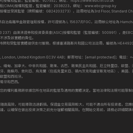
監管局(FCA)授權和監管，監管編號：927552，網址：
https://www.ebcfin.co.uk
群島金融管理局(CIMA)授權和監管，監管編號：2038223，網址：
www.ebcgroup.ky
)授權並受其監管（牌照編號：GB24203273），註冊地址為3rd Floor, Standard Charter
盟昂儒昂自治島離岸金融管理局授權，許可證號為 L 15637/EFGC，註冊辦公地址為 Hamchako, Mutsa
司編號：619 073 237）由澳洲證券和投資委員會(ASIC)授權和監管（監管編號：500991），是EBC
不涉及該實體的責任。
roup 結構內的持牌和受監管實體提供支付服務，根據塞浦路斯共和國公司法註冊，編號為 HE449205，註
treet, London, United Kingdom EC3V 4AB；郵寄地址：
[email protected]
；電話：+44
斯、緬甸、加拿大、中非共和國、剛果、古巴、剛果民主共和國、厄立特里亞、歐盟、
牙、南蘇丹、敘利亞、烏克蘭（包括克里米亞、頓內茨克和盧甘斯克地區）、美國、
歐盟和西班牙。
萄牙和巴西。
您的權利義務將依據您所在地區的監管及適用的實體決定。當地法律和法規可能限製
伴隨高風險，可能導致迅速虧損。保證金交易風險較大，可能不適合所有投資者。您
議，以確保在做出投資決策之前充分理解相關風險。在開始交易前，請務必詳細閱讀