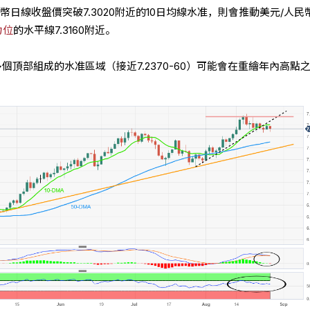
幣日線收盤價突破7.3020附近的10日均線水准，則會推動美元/人民
力位
的水平線7.3160附近。
個頂部組成的水准區域（接近7.2370-60）可能會在重繪年內高點