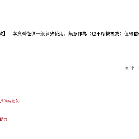
款】：本資料僅供一般參攷使用，無意作為（也不應被視為）值得信
附近保持強勢
乏動力