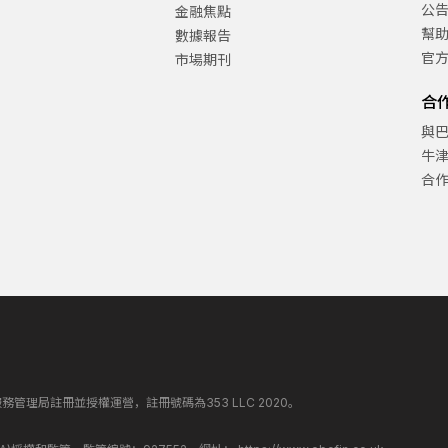
公
金融焦點
幫
數據報告
官
市場期刊
合
與
牛
合
丁斯金融服務管理局註冊並授權運營，註冊號碼為353 LLC 2020。