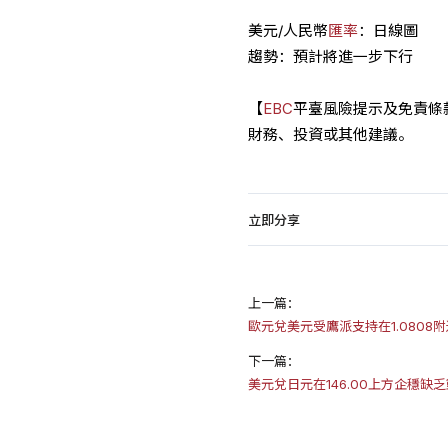
美元/人民幣
匯率
：日線圖
趨勢：預計將進一步下行
【
EBC
平臺風險提示及免責條
財務、投資或其他建議。
立即分享
上一篇：
歐元兌美元受鷹派支持在1.0808
下一篇：
美元兌日元在146.00上方企穩缺