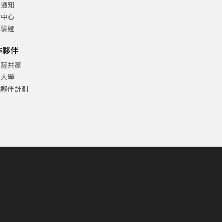
告通知
助中心
方驗證
作夥伴
巴薩共贏
津大學
作夥伴計劃