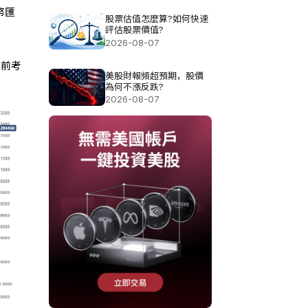
幣匯
股票估值怎麼算?如何快速
評估股票價值?
2026-08-07
之前考
美股財報頻超預期，股價
為何不漲反跌?
2026-08-07