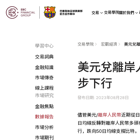
交易學院
交易
關於我們
交易學院
宏觀經濟
美元兌
學習中心
交易詞典
美元兌離岸
金融知識
市場傳奇
步下行
線上課程
市場研究
發布日期: 2023年08月28日
金融焦點
儘管美元/
離岸人民幣
近期從日
數據報告
日均線反轉對離岸人民幣多頭有
市場分析
行，跌向50日均線支撐比特。 
市場期刊