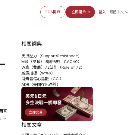
FCA開戶
立即開戶
登入
繁體中文
相關詞典
支撐壓力（Support/Resistance）
一
M頭（雙頂）
法國指數（CAC40）
W底（雙底）
72法則（Rule of 72）
威廉指標（W%R）
消費者信心指數（CCI）
ADR（美國存託憑證）
10
步下
相關文章