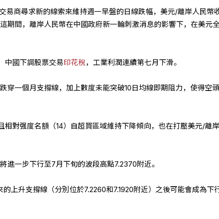
）交易商尋求新的線索來維持週一早盤的日線跌幅，美元/離岸人民幣
。 在這期間，離岸人民幣在中國政府新一輪刺激消息的影響下，在美元
，中國下調股票交易
印花稅
，工業利潤連續第七月下滑。
幣跌穿一個月支撐線，加上數度未能突破10日均線即期阻力，使得空
且相對强度名額（14）自超買區域維持下降傾向，也在打壓美元/離
將進一步下行至7月下旬的波段高點7.2370附近。
的上升支撐線（分別位於7.2260和7.1920附近）之後可能會成為下