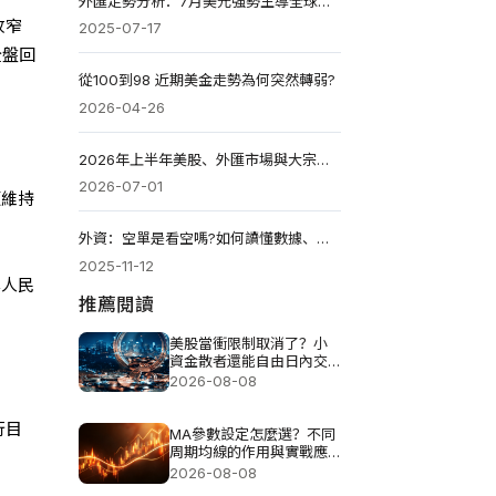
外匯走勢分析：7月美元強勢主導全球市場
收窄
2025-07-17
全盤回
從100到98 近期美金走勢為何突然轉弱?
2026-04-26
2026年上半年美股、外匯市場與大宗商品收官走勢解析
2026-07-01
頭維持
外資：空單是看空嗎?如何讀懂數據、影響與辨別真假?
2025-11-12
岸人民
推薦閱讀
美股當衝限制取消了？小
資金散者還能自由日內交
易嗎？
2026-08-08
行目
MA參數設定怎麼選？不同
周期均線的作用與實戰應
用分析
2026-08-08