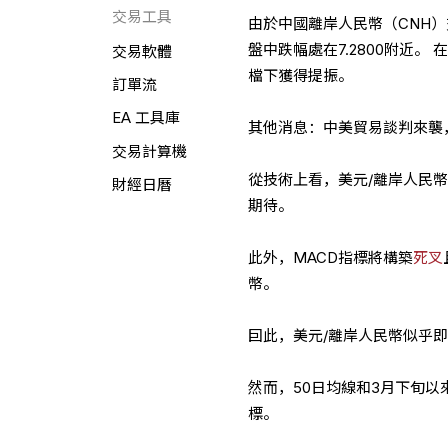
交易工具
由於中國離岸人民幣（CNH
盤中跌幅處在7.2800附近
交易軟體
檔下獲得提振。
訂單流
EA 工具庫
其他消息：中美貿易談判來襲
交易計算機
從技術上看，美元/離岸人民
財經日曆
期待。
此外，MACD指標將構築
死叉
幣。
囙此，美元/離岸人民幣似乎即
然而，50日均線和3月下旬以來
標。