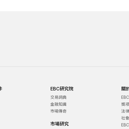
件
EBC研究院
關
交易詞典
EB
金融知識
獎
市場傳奇
法
社
市場研究
EB