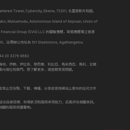
ed Tower, Cybercity, Ebene, 72201, 毛里裘斯共和國。
mudu, Autonomous Island of Anjouan, Union of
 Financial Group (SVG) LLC 的關聯實體，兩個實體獨立營運
冊辦公地址為 101 Gladstonos, Agathangelou
 20 3376 9662
海地、伊朗、伊拉克、黎巴嫩、利比亞、馬來西亞、馬利、北韓
委內瑞拉和葉門。想了解更多，請查閱常見問題。
或禁止您存取、下載、傳播、分享或使用網站上發布的任何文件
應結合自身目標、財務狀況和風險承受能力，認真評估相關資訊。
相關的風險揭露聲明。