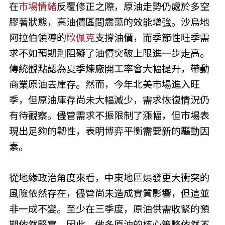
在
市場情緒
反覆修正之際，原油走勢仍處於多空
膠著狀態，高油價區間震蕩的效能增強。沙烏地
阿拉伯領導的
歐佩克
支撐油價，而季節性旺季需
求不如預期則阻礙了油價突破上限進一步走高。
傳統觀點認為夏季煉廠開工率會大幅提升，帶動
商業原油去庫存。然而，今年北美市場進入旺
季，但原油庫存尚未大幅減少，需求恢復情況仍
有待觀察。儘管需求不振限制了漲幅，但市場表
現出足夠的韌性，表明博弈平衡需要新的驅動因
素。
從地緣政治角度來看，中東地區爆發更大衝突的
風險依然存在，儘管尚未造成實質影響，但這並
非一成不變。至少在三季度，原油供需收緊的預
期依然堅實。因此，做多原油的核心策略依然不