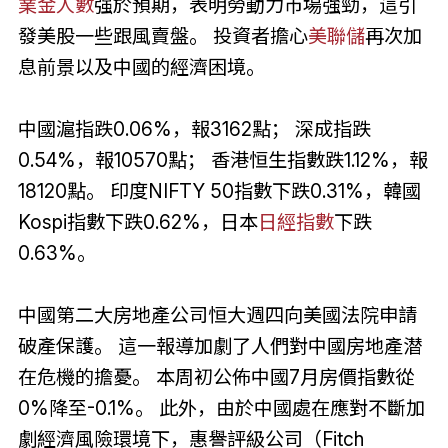
業金人數
强於預期，表明勞動力市場強勁，這引
發美股一些跟風賣盤。 投資者擔心
美聯儲
再次加
息前景以及中國的經濟困境。
中國滬指跌0.06%，報3162點； 深成指跌
0.54%，報10570點； 香港恒生指數跌1.12%，報
18120點。 印度NIFTY 50指數下跌0.31%，韓國
Kospi指數下跌0.62%，日本
日經指數
下跌
0.63%。
中國第二大房地產公司恒大週四向美國法院申請
破產保護。 這一報導加劇了人們對中國房地產潜
在危機的擔憂。 本周初公佈中國7月房價指數從
0%降至-0.1%。 此外，由於中國處在應對不斷加
劇經濟風險環境下，惠譽評級公司（Fitch