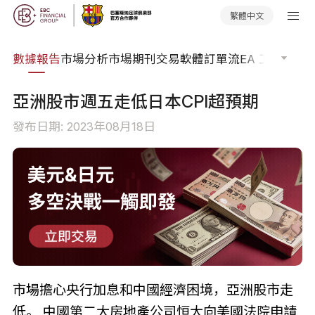
繁體中文
焦點
數據報告
市場分析
市場期刊
交易軟體
訂單流
EA 工具庫
交
亞洲股市週五走低日本CPI超預期
發布日期: 2023年08月18日
市場擔心央行加息和中國經濟困境，亞洲股市走
低。 中國第二大房地產公司恒大向美國法院申請