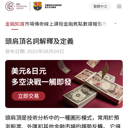
繁體中文
詞典
金融知識
市場傳奇
線上課程
金融焦點
數據報告
市場分析
市
頭肩頂名詞解釋及定義
發布日期: 2023年08月09日
頭肩頂是技術分析中的一種圖形模式，常用於預
測股票、外匯和其他金融市場的趨勢反轉。 它得