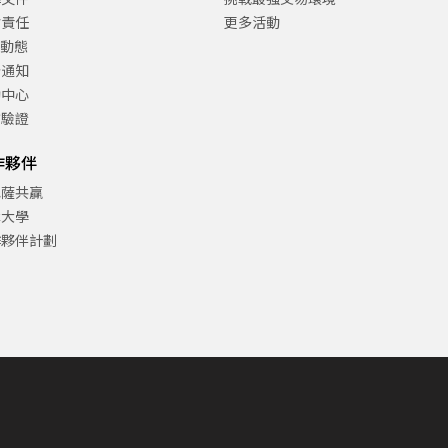
會責任
更多活動
C動態
告通知
助中心
方驗證
作夥伴
巴薩共贏
津大學
作夥伴計劃