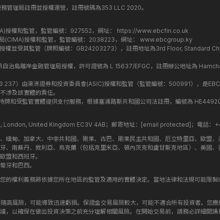
丁斯金融服務管理局註冊並授權運營，註冊號碼為353 LLC 2020。
監管局(FCA)授權和監管，監管編號：927552，網址：
https://www.ebcfin.co.uk
群島金融管理局(CIMA)授權和監管，監管編號：2038223，網址：
www.ebcgroup.ky
)授權並受其監管（牌照編號：GB24203273），註冊地址為3rd Floor, Standard Charter
盟昂儒昂自治島離岸金融管理局授權，許可證號為 L 15637/EFGC，註冊辦公地址為 Hamchako, Mutsa
司編號：619 073 237）由澳洲證券和投資委員會(ASIC)授權和監管（監管編號：500991），是EBC
不涉及該實體的責任。
roup 結構內的持牌和受監管實體提供支付服務，根據塞浦路斯共和國公司法註冊，編號為 HE449205，註
treet, London, United Kingdom EC3V 4AB；郵寄地址：
[email protected]
；電話：+44
斯、緬甸、加拿大、中非共和國、剛果、古巴、剛果民主共和國、厄立特里亞、歐盟、
牙、南蘇丹、敘利亞、烏克蘭（包括克里米亞、頓內茨克和盧甘斯克地區）、美國、
歐盟和西班牙。
萄牙和巴西。
您的權利義務將依據您所在地區的監管及適用的實體決定。當地法律和法規可能限製
伴隨高風險，可能導致迅速虧損。保證金交易風險較大，可能不適合所有投資者。您
議，以確保在做出投資決策之前充分理解相關風險。在開始交易前，請務必詳細閱讀