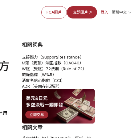
FCA開戶
立即開戶
登入
繁體中文
相關詞典
支撐壓力（Support/Resistance）
下方
M頭（雙頂）
法國指數（CAC40）
W底（雙底）
72法則（Rule of 72）
威廉指標（W%R）
消費者信心指數（CCI）
ADR（美國存託憑證）
信用
相關文章