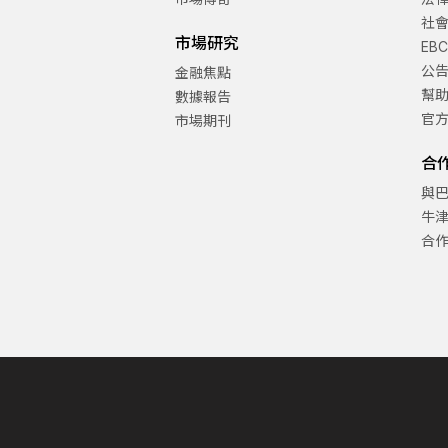
社
市場研究
EB
公
金融焦點
幫
數據報告
官
市場期刊
合
與
牛
合