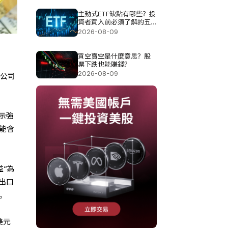
主動式ETF缺點有哪些？投
資者買入前必須了解的五
大風險
2026-08-09
買空賣空是什麼意思？股
票下跌也能賺錢？
2026-08-09
級公司
表示強
能會
“為
出口
。
美元