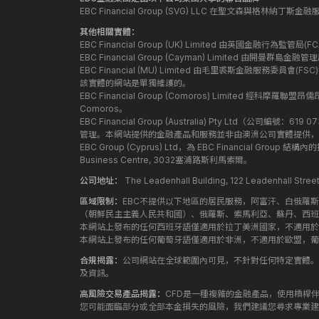
EBC Financial Group (SVG) LLC 在聖文森與格林納
其他相關實體：
EBC Financial Group (UK) Limited 由英國金融行為
EBC Financial Group (Cayman) Limited 由開曼
EBC Financial (MU) Limited 由毛里裘斯金融服務委員會(FSC
該實體的網站是單獨維護的。
EBC Financial Group (Comoros) Limited 經科摩羅聯
Comoros。
EBC Financial Group (Australia) Pty Ltd（公
管理。本網站提供的金融產品和服務並非由澳洲公司實體提供，
EBC Group (Cyprus) Ltd，為 EBC Financial G
Business Centre, 3032塞浦路斯利馬索爾。
公司地址：
The Leadenhall Building, 122 Leadenhall S
區域限制：
EBC不提供以下地區的居民服務，阿富汗、白俄羅
（朝鮮民主主義人民共和國）、俄羅斯、索馬利亞、蘇丹、西班
本網站上發布的任何西班牙語僅適用於拉丁美洲國家，不適用於
本網站上發布的任何葡萄牙語僅適用於非洲，不適用於歐盟，葡
合規揭露：
公司網站在全球範圍內可見，不針對任何特定實體。
及資訊。
高風險交易產品揭露：
CFD是一種複雜的金融產品，使用槓桿
您可能面臨部分或全部本金損失的風險，我們建議您尋求專業建