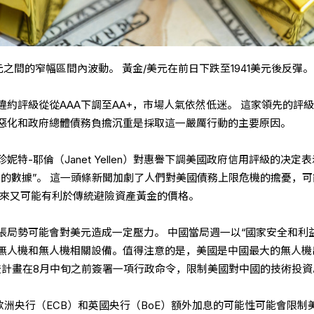
2美元之間的窄幅區間內波動。 黃金/美元在前日下跌至1941美元後反彈。
約評級從從AAA下調至AA+，市場人氣依然低迷。 這家領先的評
惡化和政府總體債務負擔沉重是採取這一嚴厲行動的主要原因。
特-耶倫（Janet Yellen）對惠譽下調美國政府信用評級的决定
時的數據”。 這一頭條新聞加劇了人們對美國債務上限危機的擔憂，可
過來又可能有利於傳統避險資產黃金的價格。
張局勢可能會對美元造成一定壓力。 中國當局週一以“國家安全和利益
無人機和無人機相關設備。值得注意的是，美國是中國最大的無人機
登計畫在8月中旬之前簽署一項行政命令，限制美國對中國的技術投資
、歐洲央行（ECB）和英國央行（BoE）額外加息的可能性可能會限制