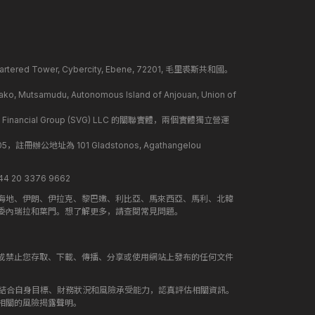
ed Tower, Cybercity, Ebene, 72201, 毛里裘斯共和國。
mudu, Autonomous Island of Anjouan, Union of
 Financial Group (SVG) LLC 的關聯實體，兩個實體獨立營運
冊辦公地址為 101 Gladstonos, Agathangelou
 20 3376 9662
海地、伊朗、伊拉克、黎巴嫩、利比亞、馬來西亞、馬利、北韓
委內瑞拉和葉門。想了解更多，請查閱常見問題。
或禁止您存取、下載、傳播、分享或使用網站上發布的任何文件
應結合自身目標、財務狀況和風險承受能力，認真評估相關資訊。
相關的風險揭露聲明。