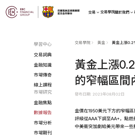
交易學院
交易
關於我們
交易學院
黃金
學習中心
交易詞典
黃金上漲0.
金融知識
市場傳奇
的窄幅區間
線上課程
市場研究
發布日期: 2023年08月02日
金融焦點
金價在1950美元下方的窄幅
數據報告
評級從AAA下調至AA+，點
市場分析
中美衝突加劇給美元帶來一些
市場期刊