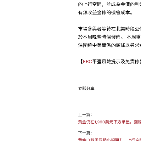
的上行空間，並成為金價的利
有無收益金條的機會成本。
市場參與者等待在北美時段公
於本周晚些時候發佈。 本周重
注圍繞中美關係的頭條以尋求
【
EBC
平臺風險提示及免責條
立即分享
上一篇：
黃金仍在1,960美元下方承壓，面
下一篇：
黃金自數周低點小幅回升，上行空