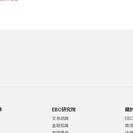
件
EBC研究院
關
交易詞典
EB
金融知識
獎
市場傳奇
法