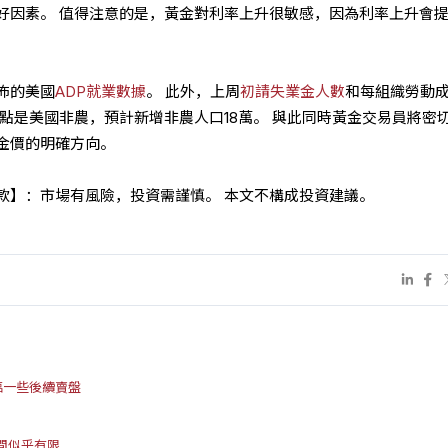
好因素。 值得注意的是，黃金對利率上升很敏感，因為利率上升會
佈的美國
ADP就業數據
。 此外，上周
初請失業金人數
和每組織勞動
點是美國非農，預計新增非農人口18萬。 與此同時黃金交易員將密
金價的明確方向。
款】：市場有風險，投資需謹慎。 本文不構成投資建議。
臨一些後續賣盤
間似乎有限