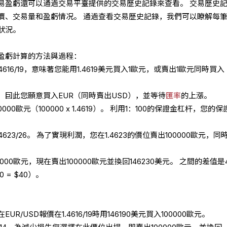
易盈虧還可以通過交易平臺提供的交易歷史記錄來查看。 交易歷史
價、交易量和盈虧情况。 通過查看交易歷史記錄，我們可以瞭解每
狀況。
盈虧計算的方法與過程：
4616/19，意味著您能用1.4619美元買入1歐元，或賣出1歐元同時買入
囙此您願意買入EUR（同時賣出USD），並等待
匯率
的上漲。
000歐元（100000 x 1.4619）。 利用1：100的保證金杠杆，您的
4623/26。 為了實現利潤，您在1.4623的價位賣出100000歐元，同
0000歐元，現在賣出100000歐元並換回146230美元。 之間的差值是
30 = $40）。
/USD報價在1.4616/19時用146190美元買入100000歐元。