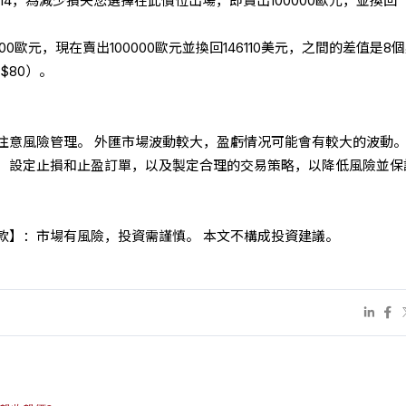
611/14，為減少損失您選擇在此價位出場，即賣出100000歐元，並換回
0000歐元，現在賣出100000歐元並換回146110美元，之間的差值是8
= $80）。
注意風險管理。 外匯市場波動較大，盈虧情况可能會有較大的波動。
，設定止損和止盈訂單，以及製定合理的交易策略，以降低風險並保
款】：市場有風險，投資需謹慎。 本文不構成投資建議。