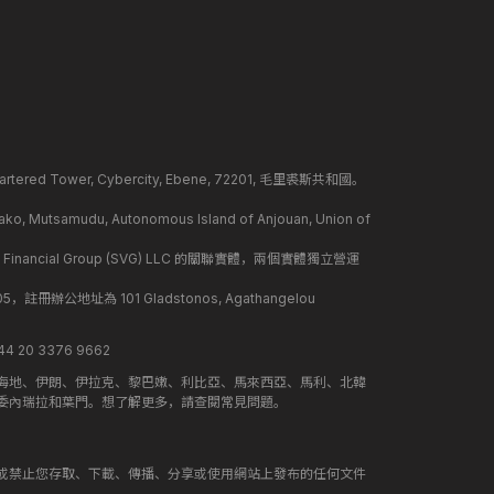
ed Tower, Cybercity, Ebene, 72201, 毛里裘斯共和國。
mudu, Autonomous Island of Anjouan, Union of
 Financial Group (SVG) LLC 的關聯實體，兩個實體獨立營運
冊辦公地址為 101 Gladstonos, Agathangelou
 20 3376 9662
海地、伊朗、伊拉克、黎巴嫩、利比亞、馬來西亞、馬利、北韓
委內瑞拉和葉門。想了解更多，請查閱常見問題。
或禁止您存取、下載、傳播、分享或使用網站上發布的任何文件