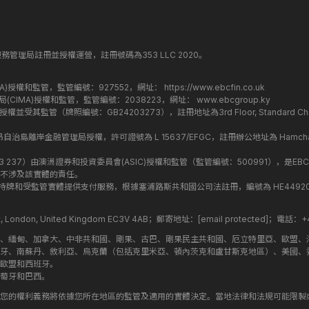
丁斯金融服務管理局註冊並授權運營，註冊號碼為353 LLC 2020。
監管局(FCA)授權和監管，監管編號：927552，網址：
https://www.ebcfin.co.uk
群島金融管理局(CIMA)授權和監管，監管編號：2038223，網址：
www.ebcgroup.ky
)授權並受其監管（牌照編號：GB24203273），註冊地址為3rd Floor, Standard Charter
盟昂儒昂自治島離岸金融管理局授權，許可證號為 L 15637/EFGC，註冊辦公地址為 Hamchako, Mutsa
司編號：619 073 237）由澳洲證券和投資委員會(ASIC)授權和監管（監管編號：500991），是EBC
不涉及該實體的責任。
roup 結構內的持牌和受監管實體提供支付服務，根據塞浦路斯共和國公司法註冊，編號為 HE449205，註
treet, London, United Kingdom EC3V 4AB；郵寄地址：
[email protected]
；電話：+44
斯、緬甸、加拿大、中非共和國、剛果、古巴、剛果民主共和國、厄立特里亞、歐盟、
牙、南蘇丹、敘利亞、烏克蘭（包括克里米亞、頓內茨克和盧甘斯克地區）、美國、
歐盟和西班牙。
萄牙和巴西。
您的權利義務將依據您所在地區的監管及適用的實體決定。當地法律和法規可能限製