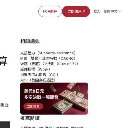
FCA開戶
立即開戶
登入
繁體中文
相關詞典
支撐壓力（Support/Resistance）
算
M頭（雙頂）
法國指數（CAC40）
W底（雙底）
72法則（Rule of 72）
威廉指標（W%R）
消費者信心指數（CCI）
ADR（美國存託憑證）
外匯交
推薦閱讀