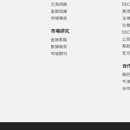
交易詞典
EB
金融知識
獎
市場傳奇
法
社
市場研究
EB
公
金融焦點
幫
數據報告
官
市場期刊
合
與
牛
合