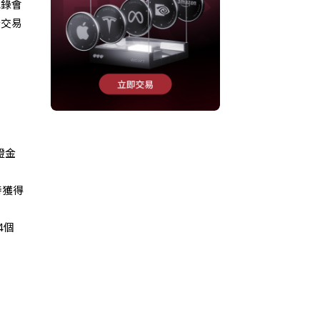
記錄會
筆交易
保證金
時獲得
4個