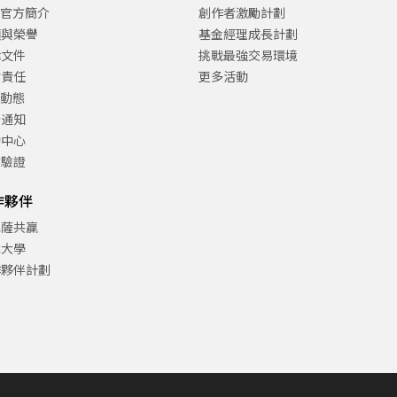
C官方簡介
創作者激勵計劃
項與榮譽
基金經理成長計劃
律文件
挑戰最強交易環境
會責任
更多活動
C動態
告通知
助中心
方驗證
作夥伴
巴薩共贏
津大學
作夥伴計劃