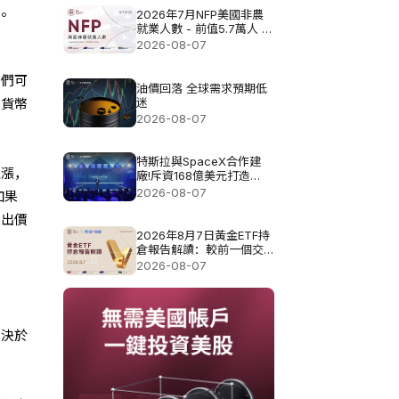
幣。
2026年7月NFP美國非農
就業人數 - 前值5.7萬人 預
測值8.3萬
2026-08-07
我們可
油價回落 全球需求預期低
迷
出貨幣
2026-08-07
特斯拉與SpaceX合作建
上漲，
廠!斥資168億美元打造
Terafab基地
2026-08-07
如果
賣出價
2026年8月7日黃金ETF持
倉報告解讀：較前一個交
易日增加0.571噸
2026-08-07
取決於