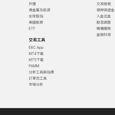
外匯
交易賬號
貴金屬及能源
槓桿保證金
全球股指
入金出金
美國股票
股息調整
ETF
機構服務
金融科技
交易工具
EBC App
MT4下載
MT5下載
PAMM
分析工具與指標
訂單流工具
市場分析