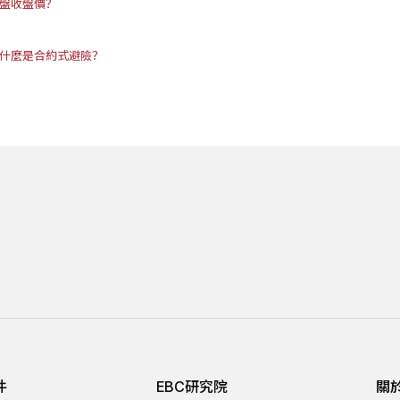
開盤收盤價？
 什麼是合約式避險？
件
EBC研究院
關