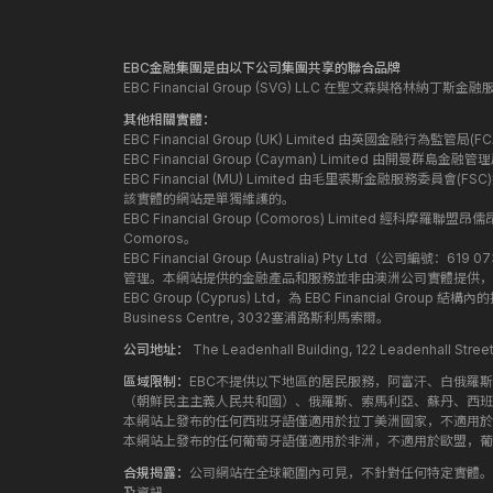
EBC金融集團是由以下公司集團共享的聯合品牌
EBC Financial Group (SVG) LLC 在聖文森與格林納
其他相關實體：
EBC Financial Group (UK) Limited 由英國金融行為
EBC Financial Group (Cayman) Limited 由開曼
EBC Financial (MU) Limited 由毛里裘斯金融服務委員會(FSC
該實體的網站是單獨維護的。
EBC Financial Group (Comoros) Limited 經科摩羅聯
Comoros。
EBC Financial Group (Australia) Pty Ltd（公
管理。本網站提供的金融產品和服務並非由澳洲公司實體提供，
EBC Group (Cyprus) Ltd，為 EBC Financial G
Business Centre, 3032塞浦路斯利馬索爾。
公司地址：
The Leadenhall Building, 122 Leadenhall S
區域限制：
EBC不提供以下地區的居民服務，阿富汗、白俄羅
（朝鮮民主主義人民共和國）、俄羅斯、索馬利亞、蘇丹、西班
本網站上發布的任何西班牙語僅適用於拉丁美洲國家，不適用於
本網站上發布的任何葡萄牙語僅適用於非洲，不適用於歐盟，葡
合規揭露：
公司網站在全球範圍內可見，不針對任何特定實體。
及資訊。