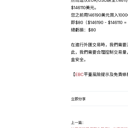
然而這次EUR/USD跌至1.4
$146110美元。
您之前用146190美元買入10
即$80（$146190 - $146110 
總虧損：$80
在進行外匯交易時，我們需要
此，我們需要合理控制交易量
金安全。
【
EBC
平臺風險提示及免責條
立即分享
上一篇：