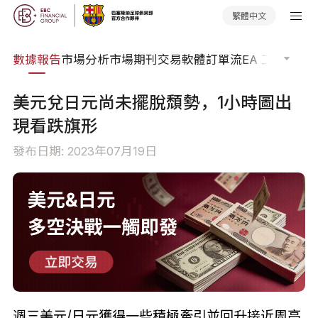
繁體中文
焦點
數據報告
市場分析
市場期刊
交易軟體
訂單流
EA 工具庫
交
美元兌日元尚未擺脫頹勢，1小時圖出
現看跌旗形
發布日期: 2023年07月19日
週三美元/日元獲得一些積極牽引並回升接近周高