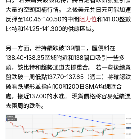
大量的空頭回補行情。 之後美元兌日元可能加速
反彈至140.45-140.50的中間
阻力位
和141.00整數
比特和141.25-141.300的供應區域。
另一方面，若持續跌破139關口，匯價料在
138.40-138.35區域附近和138關口吸引一些多
頭，該比特和趨勢通道支撐重合。 若一些後續賣
盤跌破一周低點137.70-137.65（週二）將確認跌
破看跌旗形並指向100和200日SMA均線匯合
處，接近137.00的水准。 現貨價格將容易延續過
去兩周的跌勢。