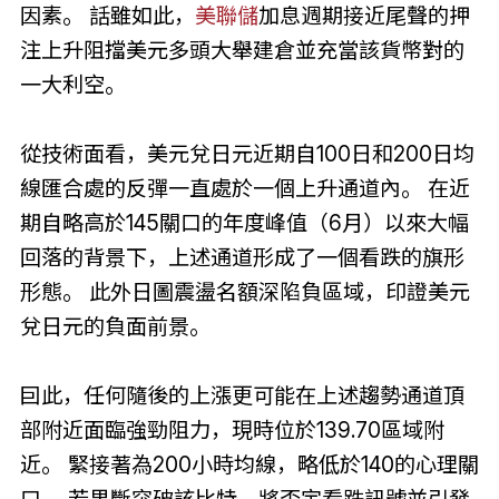
因素。 話雖如此，
美聯儲
加息週期接近尾聲的押
注上升阻擋美元多頭大舉建倉並充當該貨幣對的
一大利空。
從技術面看，美元兌日元近期自100日和200日均
線匯合處的反彈一直處於一個上升通道內。 在近
期自略高於145關口的年度峰值（6月）以來大幅
回落的背景下，上述通道形成了一個看跌的旗形
形態。 此外日圖震盪名額深陷負區域，印證美元
兌日元的負面前景。
囙此，任何隨後的上漲更可能在上述趨勢通道頂
部附近面臨強勁阻力，現時位於139.70區域附
近。 緊接著為200小時均線，略低於140的心理關
口。 若果斷突破該比特，將否定看跌訊號並引發