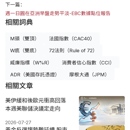
下一篇：
週一日圓在亞洲早盤走勢平淡-EBC數據點位報告
相關詞典
M頭（雙頂）
法國指數（CAC40）
W底（雙底）
72法則（Rule of 72）
威廉指標（W%R）
消費者信心指數（CCI）
ADR（美國存託憑證）
摩根大通（JPM）
相關文章
美伊緩和後歐元衝高回落
本週美聯儲決議定走向
2026-07-27
黃金反彈趨勢難延續 股市