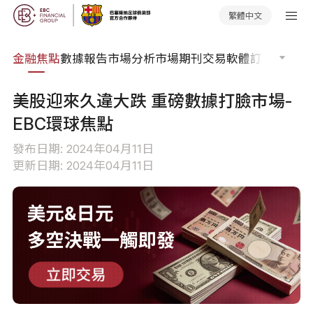
繁體中文
課程
金融焦點
數據報告
市場分析
市場期刊
交易軟體
訂單流
EA 
美股迎來久違大跌 重磅數據打臉市場-
EBC環球焦點
發布日期: 2024年04月11日
更新日期: 2024年04月11日