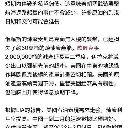
短期內停戰的希望偏低。這意味著胡塞武裝襲擊
航海過路船隻的事件不會減少，許多原油的到港
日期和交付可能會延長。
俄羅斯的煉廠受到烏克蘭無人機的襲擊，已經損
失了約60萬桶的煉油廠產能。
歐佩克
將
2,000,000桶的減產延長至二季度，伊拉克將減
少出口以彌補先前的超產。美國在中東的地緣操
作與歐佩克後續的產量計畫密切相關。美國的原
油產量連續兩週下滑，儘管美國經濟具有韌性，
但通膨回升使得降息預期下降。
根據EIA的報告，美國汽油表現需求走強，煉廠利
用率提高。中國一到二月的經濟數據比預期好。
在供應單方面，截至2023年3月14日，EIA數據顯