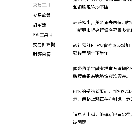
交易工具
和通膨風險均下降。
交易軟體
高盛指出，黃金過去四個月的
訂單流
「新興市場央行資產配置多元
EA 工具庫
交易計算機
該行預計ETF持倉將逐步增
延後至明年下半年。
財經日曆
國際貨幣金融機構官方論壇的
將黃金視為戰略性貨幣資產。
61%的受訪者預計，到2027
示，價格上漲正在抑制進一步
消息人士稱，俄羅斯已開始從
缺問題。