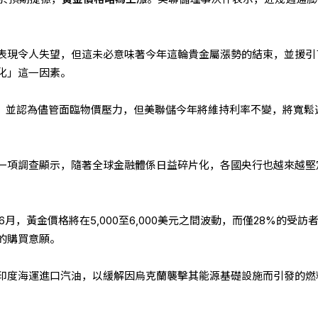
表現令人失望，但這未必意味著今年這輪貴金屬漲勢的結束，並援引
化」這一因素。
加，並認為儘管面臨物價壓力，但美聯儲今年將維持利率不變，將寬鬆
一項調查顯示，隨著全球金融體係日益碎片化，各國央行也越來越堅
年6月，黃金價格將在5,000至6,000美元之間波動，而僅28%的受訪
的購買意願。
印度海運進口汽油，以緩解因烏克蘭襲擊其能源基礎設施而引發的燃