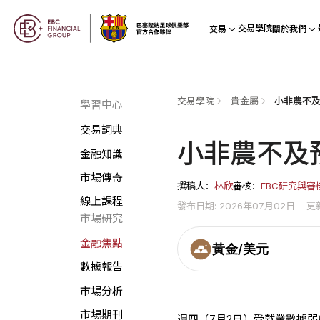
交易學院
交易
關於我們
交易學院
貴金屬
小非農不及
學習中心
交易詞典
小非農不及
金融知識
市場傳奇
撰稿人：
林欣
審核：
EBC研究與審
線上課程
發布日期: 2026年07月02日
更
市場研究
金融焦點
黃金/美元
數據報告
市場分析
市場期刊
週四（7月2日）受就業數據