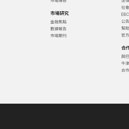
市場傳奇
法
社
市場研究
EB
公
金融焦點
幫
數據報告
官
市場期刊
合
與
牛
合