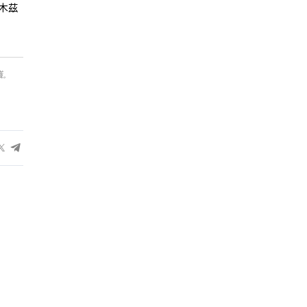
木茲
議。