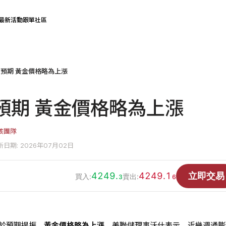
最新活動
跟單社區
預期 黃金價格略為上漲
預期 黃金價格略為上漲
核團隊
新日期: 2026年07月02日
4249.
4249.1
立即交易
買入:
賣出:
3
6
弱於預期提振，
黃金價格略為上漲
。美聯儲理事沃什表示，近幾週通膨