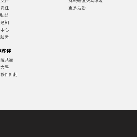
律文件
挑戰最強交易環境
會責任
更多活動
C動態
告通知
助中心
方驗證
作夥伴
巴薩共贏
津大學
作夥伴計劃