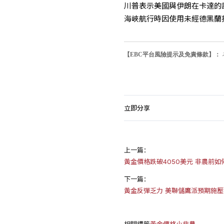
川普表示美國與伊朗在卡達的
海峽航行時因使用未經德黑蘭
【EBC平台風險提示及免責條款】：
立即分享
上一篇：
黃金價格跌破4050美元 非農前如
下一篇：
黃金反彈乏力 美聯儲鷹派預期施