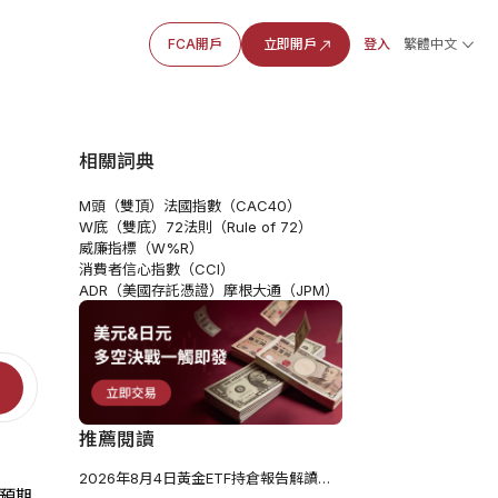
FCA開戶
立即開戶
登入
繁體中文
相關詞典
M頭（雙頂）
法國指數（CAC40）
W底（雙底）
72法則（Rule of 72）
威廉指標（W%R）
消費者信心指數（CCI）
ADR（美國存託憑證）
摩根大通（JPM）
推薦閱讀
2026年8月4日黃金ETF持倉報告解讀：較前一個交易日減少1.141噸
預期