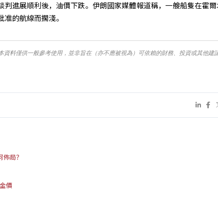
談判進展順利後，油價下跌。伊朗國家媒體報道稱，一艘船隻在霍爾
批准的航線而擱淺。
本資料僅供一般參考使用，並非旨在（亦不應被視為）可依賴的財務、投資或其他建
何佈局？
壓金價