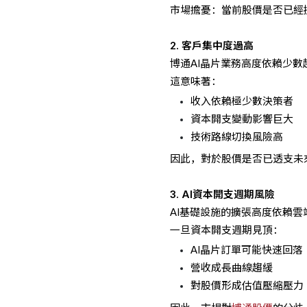
市場擔憂：當前股價是否已經提
2. 客戶集中度過高
博通AI晶片業務高度依賴少數
這意味著：
收入依賴極少數決策者
資本開支變動影響巨大
技術路線切換風險高
因此，對於股價是否已透支未
3. AI資本開支週期風險
AI基礎設施的擴張高度依賴雲端
一旦資本開支週期見頂：
AI晶片訂單可能快速回落
營收成長曲線趨緩
對股價形成估值壓縮壓力