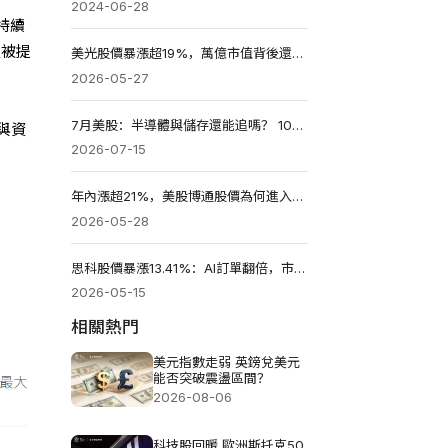
2024-06-28
持續
經被提
美光股價暴漲超19%，萬億市值背後還有多少上漲空間?
2026-05-27
7月美股：半導體與儲存還能追嗎？ 10大標的買點與配置策略
與資
2026-07-15
年內漲超21%，美股博通股價為何進入AI慢牛主升段?
2026-05-28
思科股價暴漲13.41%：AI訂單翻倍，市場重估舊龍頭?
2026-05-15
相關熱門
美元指數走弱 英鎊兌美元
能否突破震盪區間？
2026-08-06
科技股回暖 歐洲斯托克50