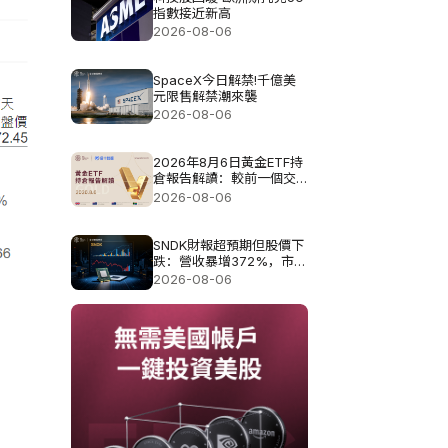
指數接近新高
2026-08-06
SpaceX今日解禁!千億美
元限售解禁潮來襲
2026-08-06
2026年8月6日黃金ETF持
倉報告解讀：較前一個交
易日增加4.851噸
2026-08-06
SNDK財報超預期但股價下
跌：營收暴增372%，市場
為何仍不買單?
2026-08-06