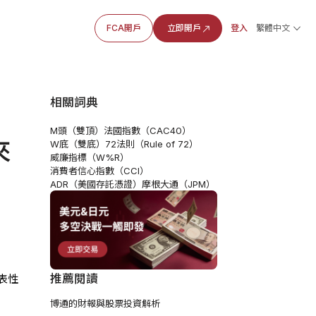
FCA開戶
立即開戶
登入
繁體中文
相關詞典
M頭（雙頂）
法國指數（CAC40）
來
W底（雙底）
72法則（Rule of 72）
威廉指標（W%R）
消費者信心指數（CCI）
ADR（美國存託憑證）
摩根大通（JPM）
推薦閱讀
表性
博通的財報與股票投資解析