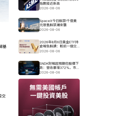
指數接近新高
2026-08-06
SpaceX今日解禁!千億美
元限售解禁潮來襲
2026-08-06
2026年8月6日黃金ETF持
倉報告解讀：較前一個交
場基
易日增加4.851噸
2026-08-06
SNDK財報超預期但股價下
跌：營收暴增372%，市場
為何仍不買單?
2026-08-06
股交