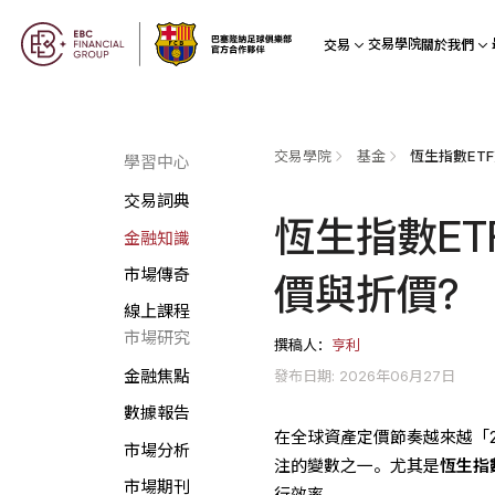
交易學院
交易
關於我們
交易學院
基金
學習中心
交易詞典
恆生指數E
金融知識
市場傳奇
價與折價?
線上課程
市場研究
撰稿人：
亨利
發布日期: 2026年06月27日
金融焦點
數據報告
在全球資產定價節奏越來越「
市場分析
注的變數之一。尤其是
恆生指
市場期刊
行效率。