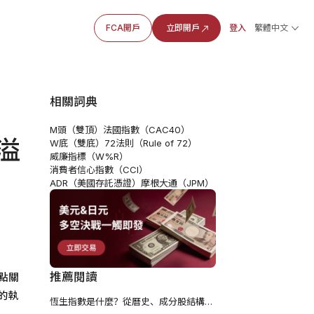
FCA開戶
立即開戶
登入
繁體中文
相關詞典
M頭（雙頂）
法國指數（CAC40）
溢
W底（雙底）
72法則（Rule of 72）
威廉指標（W%R）
消費者信心指數（CCI）
ADR（美國存託憑證）
摩根大通（JPM）
推薦閱讀
點關
的執
恆生指數是什麼？從曆史、成分股結構到新手如何入場？