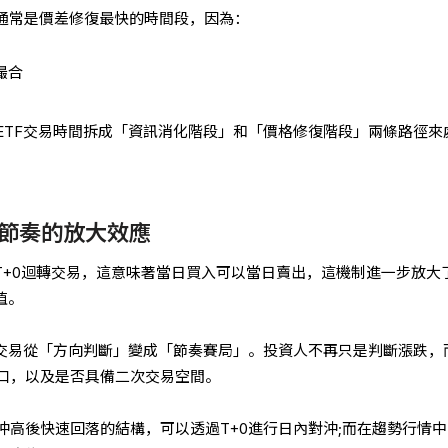
階段，通常是價差修復最快的時間段，因為：
撮合
ETF交易時間拆成「資訊消化階段」和「價格修復階段」兩條路徑來
易節奏的放大效應
援T+0迴轉交易，這意味著當日買入可以當日賣出，這機制進一步放大
值。
：交易從「方向判斷」變成「節奏賽局」。投資人不再只是判斷漲跌，
口，以及是否具備二次交易空間。
沖高後快速回落的結構，可以透過T+0進行日內對沖;而在趨勢行情