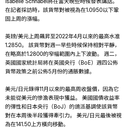
Isabelle Schnabel將在當天晚些時候發表講話。
在記者採訪時，該貨幣對被視為在1.0950以下鞏
固上周的漲幅。
英鎊/美元上周飆昇至2022年4月以來的最高水准
1.2850。 該貨幣對週一早些時候保持相對平靜，
在略高於1.2800的窄幅範圍內上下波動。 週二，
英國國家統計局將在英國央行（BoE）週四公佈
貨幣政策之前公佈5月份的通脹數據。
美元/日元錄得11月以來的最高周收盤價，因為它
未能從美元的慘澹表現中獲益。 美國國債收益率
的彈性和日本央行（BoJ）的鴿派基調使該貨幣
對在本周後半段獲得牽引力。 美元/日元最後被視
為在141.50上方橫向移動。