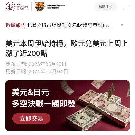
繁體中文
焦點
數據報告
市場分析
市場期刊
交易軟體
訂單流
EA 工具庫
交
美元本周伊始持穩，歐元兌美元上周上
漲了近200點
發布日期: 2023年06月19日
更新日期: 2024年04月04日