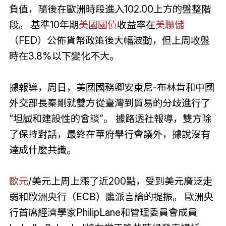
負值，隨後在歐洲時段進入102.00上方的盤整階
段。 基準10年期
美國國債
收益率在
美聯儲
（FED）公佈貨幣政策後大幅波動，但上周收盤
時在3.8%以下變化不大。
據報導，周日，美國國務卿安東尼-布林肯和中國
外交部長秦剛就雙方從臺灣到貿易的分歧進行了
“坦誠和建設性的會談”。 據路透社報導，雙方除
了保持對話，最終在華府舉行會議外，據說沒有
達成什麼共識。
歐元
/美元上周上漲了近200點，受到美元廣泛走
弱和歐洲央行（ECB）鷹派言論的提振。 歐洲央
行首席經濟學家PhilipLane和管理委員會成員