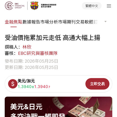
繁體中文
課程
金融焦點
數據報告
市場分析
市場期刊
交易軟體
訂單流
EA 
受油價拖累加元走低 高通大幅上揚
撰稿人：
林欣
審核：
EBC研究與審核團隊
發布日期: 2026年05月25日
更新日期: 2026年05月25日
美元/加元
立即交易
買入:
1.3940
賣出:
1.3940
9
7