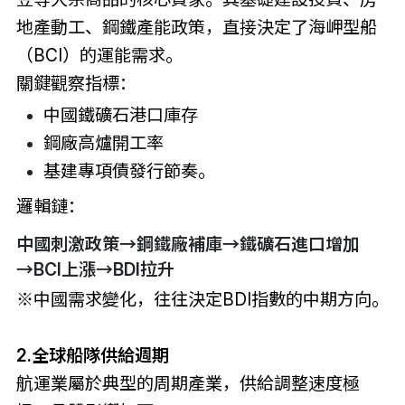
地產動工、鋼鐵產能政策，直接決定了海岬型船
（BCI）的運能需求。
關鍵觀察指標：
中國鐵礦石港口庫存
鋼廠高爐開工率
基建專項債發行節奏。
邏輯鏈：
中國刺激政策→鋼鐵廠補庫→鐵礦石進口增加
→BCI上漲→BDI拉升
※中國需求變化，往往決定BDI指數的中期方向。
2.全球船隊供給週期
航運業屬於典型的周期產業，供給調整速度極