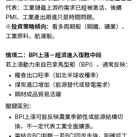
代表：工業鏈最上游的需求已經被激活，後續
PMI、工業產出跟進只是時間問題。
※投資策略傾向：
看多周期股（鋼鐵、礦業）、
工業原料、航運股。
情境二：BPI上漲－經濟進入復甦中段
若上漲動力來自巴拿馬型船（BPI），通常反映：
糧食出口旺季（如北半球收穫季）
煤炭進口增加（能源替代或發電需求）
鋼材成品貿易活躍
關鍵區別：
BPI上漲可能反映農業季節性或能源結構切
換，不一定代表工業全面擴張。
需結合BCI判斷－若BCI同步走強，則確認工