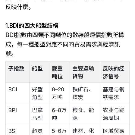
反映什麼。
1.BDI的四大船型結構
BDI指數由四類不同噸位的散裝船運價指數所構
成，每一種船型對應不同的貿易需求與經濟訊
號。
子指数
船型
载重
主要运输
反映的经
吨位
货物
济信号
BCI
好望
8–20
铁矿石、
基建与钢
万吨
角型
煤炭
铁需求
BPI
巴拿
6–8万
粮食、能
农业与能
马型
吨
源
源周期
BSI
超灵
5–6万
建材、化
区域贸易