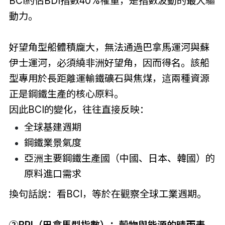
BCI約佔BDI指數40%權重，是指數波動的最大驅
動力。
好望角型船體積龐大，無法通過巴拿馬運河與蘇
伊士運河，必須繞非洲好望角，因而得名。該船
型專用於長距離運輸鐵礦石與焦煤，這兩種資源
正是鋼鐵生產的核心原料。
因此BCI的變化，往往直接反映：
全球基建週期
鋼鐵業景氣度
亞洲主要鋼鐵生產國（中國、日本、韓國）的
原料進口需求
換句話說：看BCI，等於在觀察全球工業週期。
②BPI（巴拿馬型指數）：穀物與能源的晴雨表