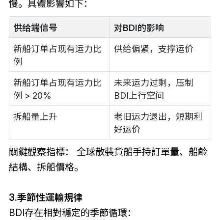
慢。具體影響如下：
供给端信号
对BDI的影响
新船订单占现有运力比
供给偏紧，支撑运价
例
新船订单占现有运力比
未来运力过剩，压制
例 > 20%
BDI上行空间
拆船量上升
老旧运力退出，短期利
好运价
關鍵觀察指標： 全球散裝貨船手持訂單量、船齡
結構、拆船價格。
3.季節性運輸規律
BDI存在相對穩定的季節循環：