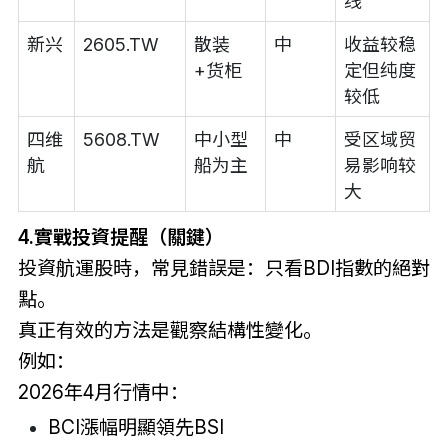
线
新兴
2605.TW
散装
中
收益较稳
+货柜
定但纯度
较低
四维
5608.TW
中小型
中
受区域贸
航
船为主
易影响较
大
4.實戰投資提醒（關鍵）
投資航運股時，常見錯誤是：只看BDI指數的絕對
點。
真正有效的方法是觀察結構性變化。
例如：
2026年4月行情中：
BCI漲幅明顯領先BSI