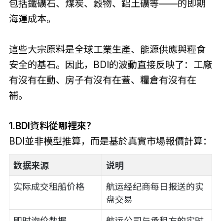
包括鐵礦石、煤炭、穀物、鋁土礦等——的即期
海運成本。
這些大宗原料是全球工業生產、能源供應與糧食
安全的基石。因此，BDI的波動直接反映了：工廠
有沒有在動、房子有沒有在蓋、糧倉有沒有在
補。
1.BDI資料從哪裡來？
BDI並非模型推算，而是基於真實市場報價計算：
数据来源
说明
实际成交租船价格
航运经纪商每日报送的实
盘交易
即时询价数据
航运公司与承租方的实时