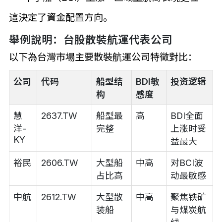
這決定了資金配置方向。
舉例說明：台股散裝航運代表公司
以下為台灣市場主要散裝航運公司特徵對比：
公司
代码
船型结
BDI敏
投资逻辑
构
感度
慧
2637.TW
船型最
高
BDI全面
洋-
完整
上涨时受
KY
益最大
裕民
2606.TW
大型船
中高
对BCI波
占比高
动最敏感
中航
2612.TW
大型散
中高
聚焦铁矿
装船
与煤炭航