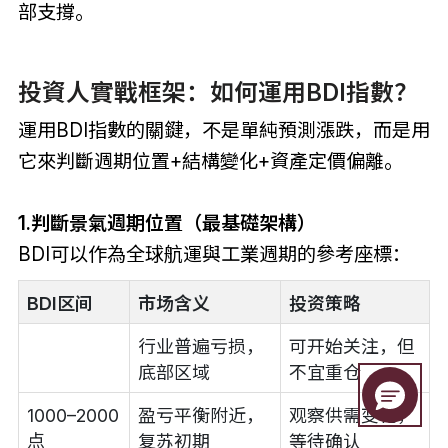
部支撐。
投資人實戰框架：如何運用BDI指數？
運用BDI指數的關鍵，不是單純預測漲跌，而是用
它來判斷週期位置+結構變化+資產定價偏離。
1.判斷景氣週期位置（最基礎架構）
BDI可以作為全球航運與工業週期的參考座標：
BDI区间
市场含义
投资策略
行业普遍亏损，
可开始关注，但
底部区域
不宜重仓
1000–2000
盈亏平衡附近，
观察供需变化，
点
复苏初期
等待确认