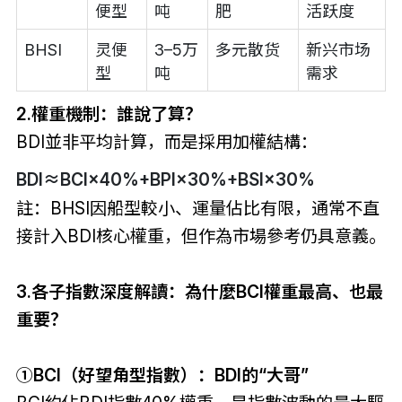
便型
吨
肥
活跃度
BHSI
灵便
3–5万
多元散货
新兴市场
型
吨
需求
2.權重機制：誰說了算？
BDI並非平均計算，而是採用加權結構：
BDI≈BCI×40%+BPI×30%+BSI×30%
註：BHSI因船型較小、運量佔比有限，通常不直
接計入BDI核心權重，但作為市場參考仍具意義。
3.各子指數深度解讀：
為什麼BCI權重最高、也最
重要？
①BCI（好望角型指數）：BDI的“
大哥
”