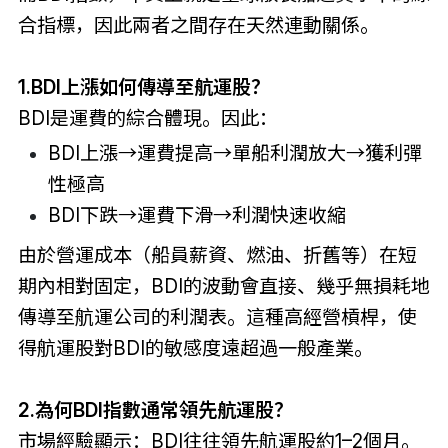
合指標，因此兩者之間存在天然連動關係。
1.BDI上漲如何傳導至航運股？
BDI是運費的綜合體現。因此：
BDI上漲→運費提高→單船利潤放大→獲利彈
性極高
BDI下跌→運費下滑→利潤快速收縮
由於營運成本（船員薪資、燃油、折舊等）在短
期內相對固定，BDI的波動會直接、幾乎無損耗地
傳導至航運公司的利潤表。這種高經營槓桿，使
得航運股對BDI的敏感度遠超過一般產業。
2.為何BDI指數通常領先航運股？
市場經驗顯示：BDI往往領先航運股約1–2個月。