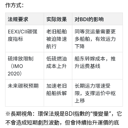
作方式：
法规要求
实际效果
对BDI的影响
EEXI/CII碳强
老旧船舶
同等货运量需要更
度指标
被迫降速
多船舶，有效运力
航行
下降
硫排放限制
低硫燃油
船东转嫁成本，推
（IMO
成本上升
升运费基线
2020）
未来碳税预期
加速老旧
长期运力增速受
船舶拆解
限，支撑运价中枢
上移
※長期視角：環保法規是BDI指數的“慢變量”，它
不會造成短期劇烈波動，但會持續抬升運價的底