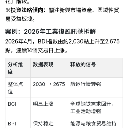
花」階段。
※投資策略傾向：
關注新興市場資產、區域性貿
易受益板塊。
案例：2026年工業復甦訊號拆解
2026年4月，BDI指數由約2,030點上升至2,675
點，連續14個交易日上漲。
分析维
数据表现
释放的信号
度
整体点
2030 → 2675
航运行情转强
位
BCI
明显上涨
全球钢铁需求回升，
工业活动增强
BPI
保持稳定
能源与粮食贸易维持