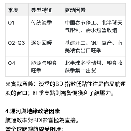
季度
典型特征
驱动因素
Q1
传统淡季
中国春节停工、北半球天
气限制、需求短暂收缩
Q2–Q3
逐步回暖
基建开工、钢厂复产、南
美粮食出口旺季
Q4
能源与粮食
北半球冬季储煤、粮食收
旺季
获季集中出货
※實戰意義：淡季的BDI指數低點往往是佈局航運
股的窗口；旺季高點則需警惕獲利了結壓力。
4.運河與地緣政治因素
航運效率對BDI影響極為直接。
當全球關鍵航線受阻時：