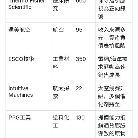
Thermo Fisher
臨床研
665
保守指引應
Scientific
究
視為正向訊
號
達美航空
航空
95
收入來源多
元，資產負
債表抗風險
ESCO技術
工業材
350
電網/海軍需
料
求驅動高速
銷售成長
Intuitive
航太探
22
太空競賽升
Machines
索
級，多個催
化劑將至
PPG工業
塗料化
130
提價能力抵
工
銷通貨膨脹
導致的原物