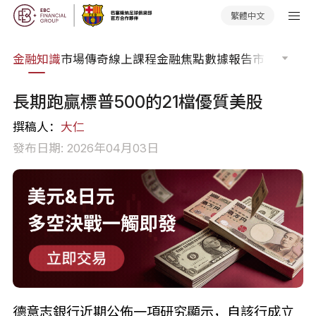
繁體中文
詞典
金融知識
市場傳奇
線上課程
金融焦點
數據報告
市場分析
市
長期跑贏標普500的21檔優質美股
撰稿人：
大仁
發布日期: 2026年04月03日
德意志銀行近期公佈一項研究顯示，自該行成立