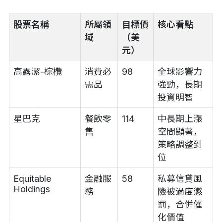
股票名稱
所屬領
目標價
核心看點
域
（美
元）
高露潔-棕欖
消費必
98
全球影響力
需品
強勁，長期
投資明智
星巴克
餐飲零
114
中長期上漲
售
空間顯著，
策略調整到
位
Equitable
金融服
58
私募信貸風
Holdings
務
險被過度懲
罰，合併催
化價值