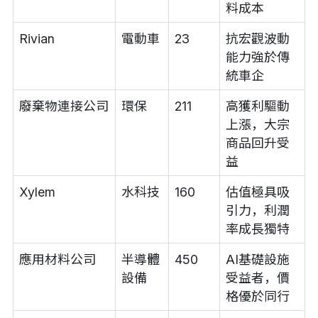
料成本
Rivian
電動車
23
抗宏觀波動
能力強於傳
統車企
廢棄物連接公司
環保
211
高獲利驅動
上漲，大宗
商品回升受
益
Xylem
水科技
160
估值極具吸
引力，利潤
率成長獨特
應用材料公司
半導體
450
AI基礎設施
設備
受益者，價
格優於同行