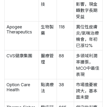
技
影響，現金
轉數字長期
受益
Apogee
生物製
118
異位性皮膚
Therapeutics
藥
炎/氣喘治療
機會，年初
已漲12%
CVS健康集團
醫療管
88
多領域利潤
理
率擴張，
MCO中最佳
表現
Option Care
點滴療
38
市場擔憂被
Health
法
誇大，基本
面未變