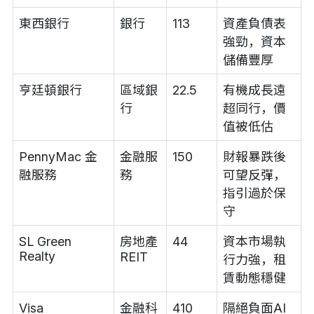
東西銀行
銀行
113
資產負債表
強勁，資本
儲備豐厚
亨廷頓銀行
區域銀
22.5
有機成長遠
行
超同行，價
值被低估
PennyMac 金
金融服
150
財報暴跌後
融服務
務
可望反彈，
指引過於保
守
SL Green
房地產
44
資本市場執
Realty
REIT
行力強，租
賃動態穩健
Visa
金融科
410
隔絕負面AI