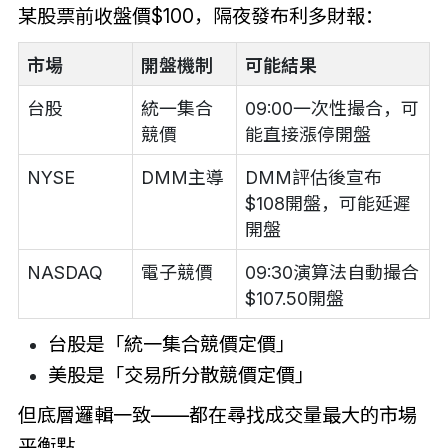
某股票前收盤價$100，隔夜發布利多財報：
市場
開盤機制
可能結果
台股
統一集合
09:00一次性撮合，可
競價
能直接漲停開盤
NYSE
DMM主導
DMM評估後宣布
$108開盤，可能延遲
開盤
NASDAQ
電子競價
09:30演算法自動撮合
$107.50開盤
台股是「統一集合競價定價」
美股是「交易所分散競價定價」
但底層邏輯一致——都在尋找成交量最大的市場
平衡點。