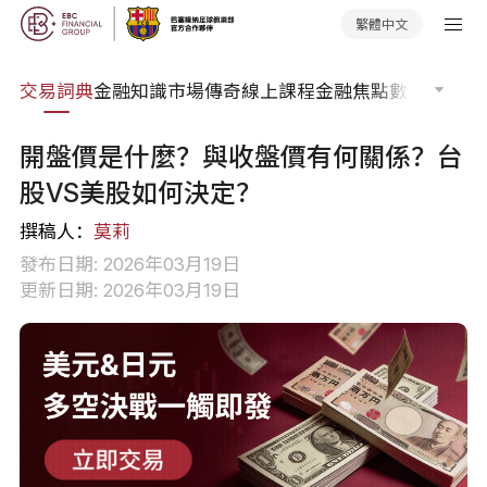
繁體中文
交易詞典
金融知識
市場傳奇
線上課程
金融焦點
數據報告
市
開盤價是什麼？與收盤價有何關係？台
股VS美股如何決定？
撰稿人：
莫莉
發布日期: 2026年03月19日
更新日期: 2026年03月19日