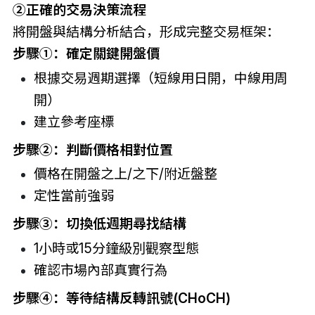
②
正確的交易決策流程
將開盤與結構分析結合，形成完整交易框架：
步驟①：確定關鍵開盤價
根據交易週期選擇（
短線用日開，中線用周
開
）
建立參考座標
步驟
②
：判斷價格相對位置
價格在開盤之上/之下/附近盤整
定性當前強弱
步驟
③
：切換低週期尋找結構
1小時或15分鐘級別觀察型態
確認市場內部真實行為
步驟
④
：等待結構反轉訊號(CHoCH)