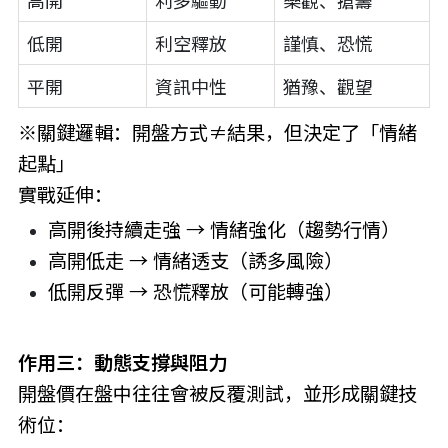
高開
利多驅動
樂觀、搶籌
低開
利空釋放
謹慎、恐慌
平開
資訊中性
猶豫、觀望
※關鍵邏輯：開盤方式≠結果，但決定了「情緒
起點」
實戰延伸：
高開後持續走強 → 情緒強化（趨勢行情）
高開低走 → 情緒透支（誘多風險）
低開反彈 → 恐慌釋放（可能轉強）
作用三：動態支撐與阻力
開盤價在盤中往往會被反覆測試，並形成關鍵技
術位：