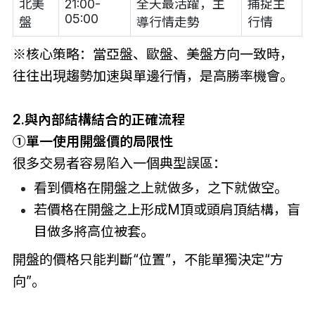
北美
21:00-
全天最活躍，主
捕捉主
05:00
盤
導行情走勢
行情
※核心策略：當亞盤、歐盤、美盤方向一致時，
往往出現趨勢加速與單邊行情，是高勝率機會。
2.與內部結構結合的正確流程
①單一使用開盤價的局限性
很多交易者容易陷入一個典型誤區：
看到價格在開盤之上就做多，之下就做空。
若價格在開盤之上形成M頂或頭肩頂結構，盲
目做多將高位被套。
開盤的價格只能判斷“位置”，不能單獨決定“方
向”。