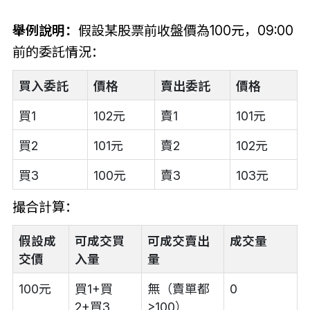
舉例說明：
假設某股票前收盤價為100元，09:00
前的委託情況：
買入委託
價格
賣出委託
價格
買1
102元
賣1
101元
買2
101元
賣2
102元
買3
100元
賣3
103元
撮合計算：
假設成
可成交買
可成交賣出
成交量
交價
入量
量
100元
買1+買
無（賣單都
0
2+買3
>100）