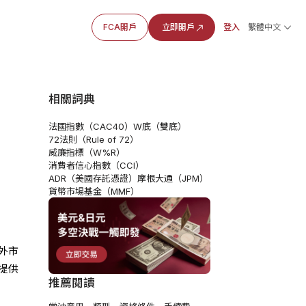
FCA開戶
立即開戶
登入
繁體中文
相關詞典
法國指數（CAC40）
W底（雙底）
間
72法則（Rule of 72）
威廉指標（W%R）
消費者信心指數（CCI）
ADR（美國存託憑證）
摩根大通（JPM）
貨幣市場基金（MMF）
外市
提供
推薦閱讀