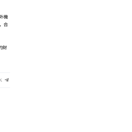
外機
，合
的財