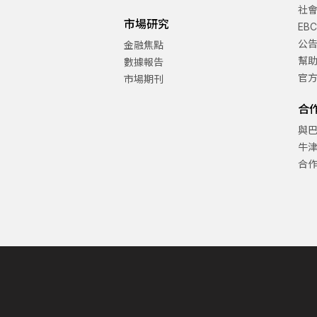
社
市場研究
EB
公
金融焦點
幫
數據報告
官
市場期刊
合
與
牛
合