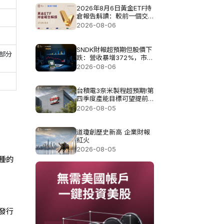
2026年8月6日黃金ETF持
倉報告解讀：較前一個交
易日增加4.851噸
2026-08-06
SNDK財報超預期但股價下
部分
跌：營收暴增372%，市場
為何仍不買單?
2026-08-06
台積電3奈米製程超預期!第
四季度產能目標可望提前
達成
2026-08-05
道瓊創歷史新高 企業財報
紅火
2026-08-05
種的
發行