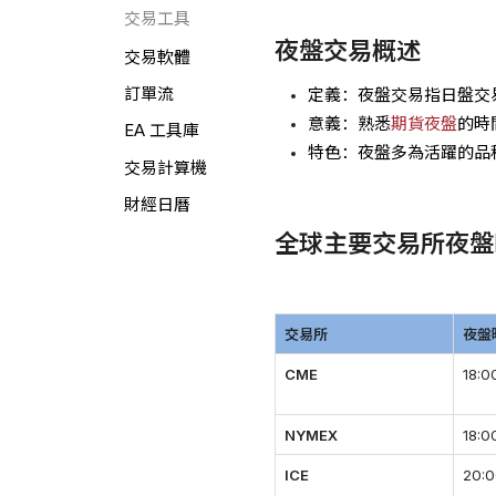
交易工具
夜盤交易概述
交易軟體
訂單流
定義：夜盤交易指日盤交
意義：熟悉
期貨夜盤
的時
EA 工具庫
特色：夜盤多為活躍的品
交易計算機
財經日曆
全球主要交易所夜盤
交易所
夜盤
CME
18:0
NYMEX
18:0
ICE
20: