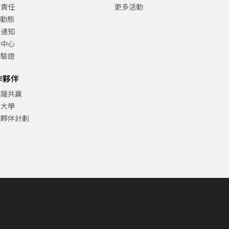
會責任
更多活動
C動態
告通知
助中心
方驗證
作夥伴
巴薩共贏
津大學
作夥伴計劃