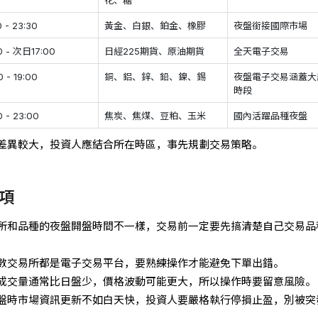
0 - 23:30
黃金、白銀、鉑金、橡膠
夜盤銜接國際市場
0 - 次日17:00
日經225期貨、原油期貨
全天電子交易
0 - 19:00
銅、鋁、鋅、鉛、鎳、錫
夜盤電子交易涵蓋大
時段
0 - 23:00
焦炭、焦煤、豆粕、玉米
國內活躍品種夜盤
差異較大，投資人應結合所在時區，事先規劃交易策略。
項
所和品種的夜盤開盤時間不一樣，交易前一定要先搞清楚自己交易品
數交易所都是電子交易平台，要熟練操作才能避免下單出錯。
成交量通常比日盤少，價格波動可能更大，所以操作時要留意風險。
盤時市場資訊更新不如白天快，投資人要嚴格執行停損止盈，別被突