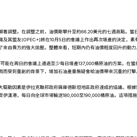
著調整。在調整之前，油價剛攀升至約66.20美元的七週高點。當
及其盟友(OPEC+)將在10月5日的會議上作出再次增產的決定，素
了來自賣方的強大拋壓。整體來看，短期內仍有油價輕度回升的動力
有可能在周日的會議上通過至少每日增產137,000桶原油的方案。在當
戰而受到重創的背景下，增加石油產量無疑會給油價帶來沉重的打擊
大驅動因素是伊拉克聯邦政府與庫德斯坦地區政府達成的協議。根據
漢港，每日向全球市場輸送180,000至190,000桶原油。這項措