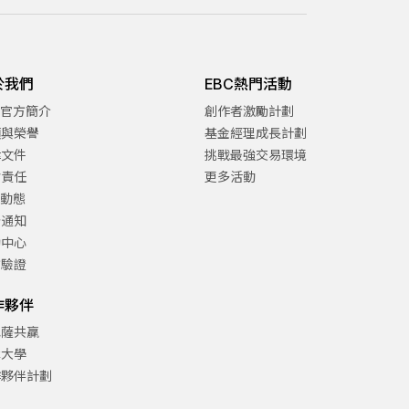
於我們
EBC熱門活動
C官方簡介
創作者激勵計劃
項與榮譽
基金經理成長計劃
律文件
挑戰最強交易環境
會責任
更多活動
C動態
告通知
助中心
方驗證
作夥伴
巴薩共贏
津大學
作夥伴計劃