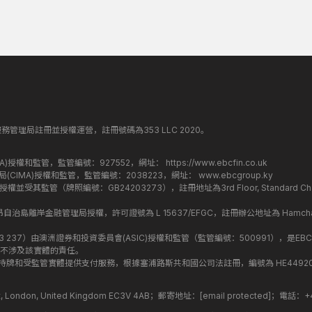
丁斯金融服務管理局註冊並授權運營，註冊號碼為353 LLC 2020。
監管局(FCA)授權和監管，監管編號：927552，網址：
https://www.ebcfin.co.uk
群島金融管理局(CIMA)授權和監管，監管編號：2038223，網址：
www.ebcgroup.ky
)授權並受其監管（牌照編號：GB24203273），註冊地址為3rd Floor, Standard Charter
盟昂儒昂自治島離岸金融管理局授權，許可證號為 L 15637/EFGC，註冊辦公地址為 Hamchako, Mutsa
司編號：619 073 237）由澳洲證券和投資委員會(ASIC)授權和監管（監管編號：500991），是EBC
不涉及該實體的責任。
roup 結構內的持牌和受監管實體提供支付服務，根據塞浦路斯共和國公司法註冊，編號為 HE449205，註
treet, London, United Kingdom EC3V 4AB；郵寄地址：
[email protected]
；電話：+44