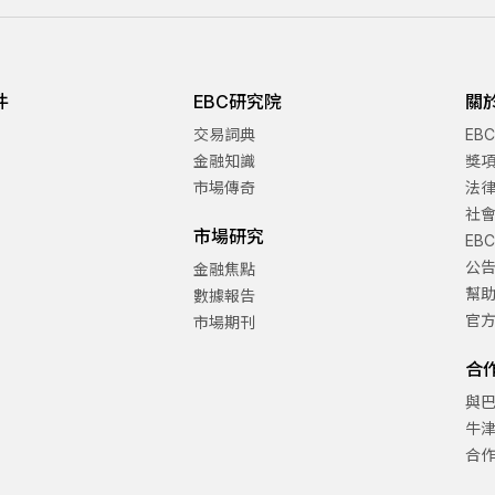
件
EBC研究院
關
交易詞典
EB
金融知識
獎
市場傳奇
法
社
市場研究
EB
公
金融焦點
幫
數據報告
官
市場期刊
合
與
牛
合