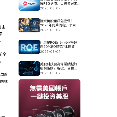
股RSG估價、目標價與未
來空間解析
2026-08-07
投資美股開戶怎麼做？
2026年開戶流程、平台選
日由
擇與費用指南
2026-08-07
有
。
什麼是ROE？用巴菲特超
過20%ROE的定律投資真
的可以？
2026-08-07
前全
。
美股科技股為何業績越好
股價越跌？谷歌、台積
電、甲骨文揭AI投資壓力
2026-08-07
協議
施同樣