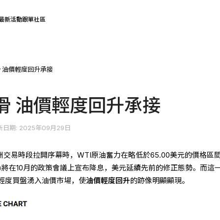
最新活動
跟單社區
 油價輕度回升承接
滑 油價輕度回升承接
日期: 2025年09月29日
)亞洲交易時段拉開序幕時，WTI原油奮力在略低於65.00美元的價格區
d)將在10月的政策會議上宣布降息，美元延續先前的修正態勢。而這
輕度買盤湧入油價市場，使
油價輕度回升
的跡像明顯顯現。