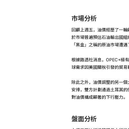
市場分析
回顧上週五，油價經歷了一輪顯
於市場普遍預估石油輸出國組織
「黑金」之稱的原油市場遭遇
根據路透社消息，OPEC+極
球需求因美國關稅引發的貿易
除此之外，油價調整的另一個
安排，雙方計劃通過土耳其的傑伊
對油價構成顯著的下行壓力。
盤面分析