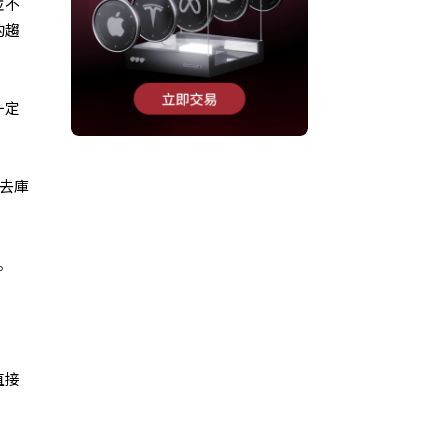
並不
的趨
一定
了去庫
。
直接