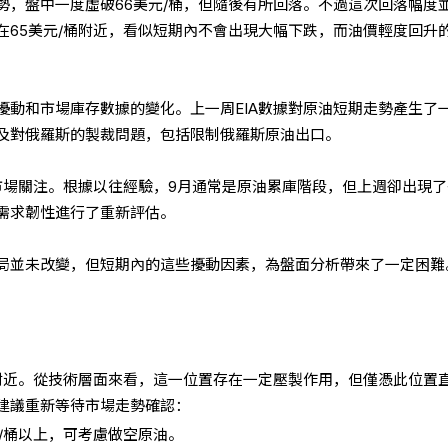
勢，盤中一度虛破66美元/桶，但隨後有所回落。不過這次回落幅度
在65美元/桶附近，看似短期內不會出現大幅下跌，而油價輕度回升
擾動和市場庫存數據的變化。上一周EIA數據對原油短期走勢產生了
及對俄羅斯的製裁問題，包括限制俄羅斯原油出口。
發市場關注。根據以往經驗，9月通常是原油累庫階段，但上週卻出現
需求韌性進行了重新評估。
局並未改變，但短期內的這些擾動因素，為盤面分析帶來了一定困難
桶附近。從技術層面來看，這一位置存在一定壓製作用，但僅憑此位置
建議重新等待市場走勢確認：
/桶以上，可考慮做空原油。