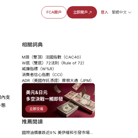
FCA開戶
立即開戶
登入
繁體中文
相關詞典
M頭（雙頂）
法國指數（CAC40）
W底（雙底）
72法則（Rule of 72）
威廉指標（W%R）
消費者信心指數（CCI）
ADR（美國存託憑證）
摩根大通（JPM）
間內支
一態
推薦閱讀
國際油價暴跌近9% 美伊緩和引發市場重新定價