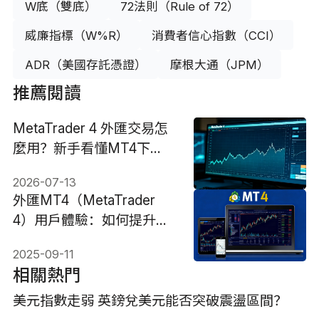
W底（雙底）
72法則（Rule of 72）
威廉指標（W%R）
消費者信心指數（CCI）
ADR（美國存託憑證）
摩根大通（JPM）
推薦閱讀
MetaTrader 4 外匯交易怎
麼用？新手看懂MT4下
單、圖表工具與交易風險
2026-07-13
外匯MT4（MetaTrader
4）用戶體驗：如何提升交
易效率?
2025-09-11
相關熱門
美元指數走弱 英鎊兌美元能否突破震盪區間？