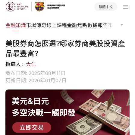
繁體中文
詞典
金融知識
市場傳奇
線上課程
金融焦點
數據報告
市場分析
市
美股券商怎麼選?哪家券商美股投資產
品最豐富?
撰稿人：
大仁
發布日期: 2025年08月11日
更新日期: 2026年01月07日