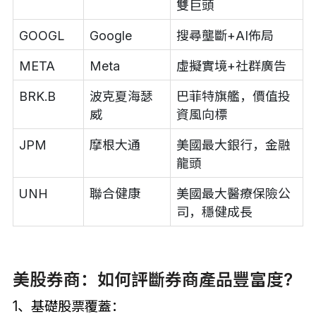
雙巨頭
GOOGL
Google
搜尋壟斷+AI佈局
META
Meta
虛擬實境+社群廣告
BRK.B
波克夏海瑟
巴菲特旗艦，價值投
威
資風向標
JPM
摩根大通
美國最大銀行，金融
龍頭
UNH
聯合健康
美國最大醫療保險公
司，穩健成長
美股券商：如何評斷券商產品豐富度?
1、基礎股票覆蓋：