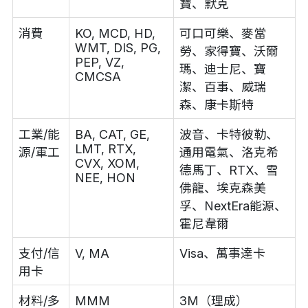
寶、默克
消費
KO, MCD, HD,
可口可樂、麥當
WMT, DIS, PG,
勞、家得寶、沃爾
PEP, VZ,
瑪、迪士尼、寶
CMCSA
潔、百事、威瑞
森、康卡斯特
工業/能
BA, CAT, GE,
波音、卡特彼勒、
LMT, RTX,
源/軍工
通用電氣、洛克希
CVX, XOM,
德馬丁、RTX、雪
NEE, HON
佛龍、埃克森美
孚、NextEra能源、
霍尼韋爾
支付/信
V, MA
Visa、萬事達卡
用卡
材料/多
MMM
3M（理成）