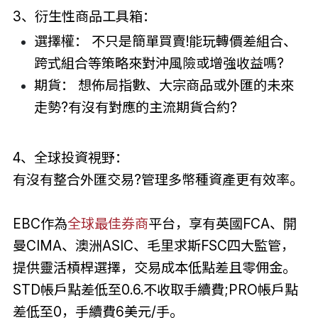
3、衍生性商品工具箱：
選擇權： 不只是簡單買賣!能玩轉價差組合、
跨式組合等策略來對沖風險或增強收益嗎?
期貨： 想佈局指數、大宗商品或外匯的未來
走勢?有沒有對應的主流期貨合約?
4、全球投資視野：
有沒有整合外匯交易?管理多幣種資產更有效率。
EBC作為
全球最佳券商
平台，享有英國FCA、開
曼CIMA、澳洲ASIC、毛里求斯FSC四大監管，
提供靈活槓桿選擇，交易成本低點差且零佣金。
STD帳戶點差低至0.6.不收取手續費;PRO帳戶點
差低至0，手續費6美元/手。