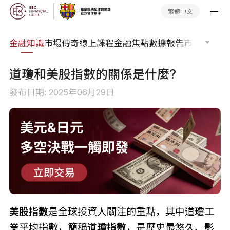
繁體中文
詞典
金融知識
市場傳奇
線上課程
金融焦點
數據報告
市場分析
市
道瓊和美股指數的關係是什麼?
發布日期: 2025年06月29日
美股指數
是全球投資人關注的重點，其中道瓊工
業平均指數，簡稱
道瓊指數
，是歷史最悠久、影