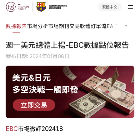
繁體中文
焦點
數據報告
市場分析
市場期刊
交易軟體
訂單流
EA 工具庫
交
週一美元總體上揚-EBC數據點位報告
發布日期: 2024年01月08日
EBC
市場微評2024.1.8