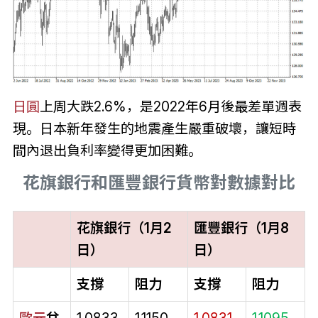
日圓
上周大跌2.6%，是2022年6月後最差單週表
現。日本新年發生的地震產生嚴重破壞，讓短時
間內退出負利率變得更加困難。
花旗銀行和匯豐銀行貨幣對數據對比
花旗銀行（1月2
匯豐銀行（1月8
日）
日）
支撐
阻力
支撐
阻力
歐元
兌
1.0833
1.1150
1.0831
1.1095